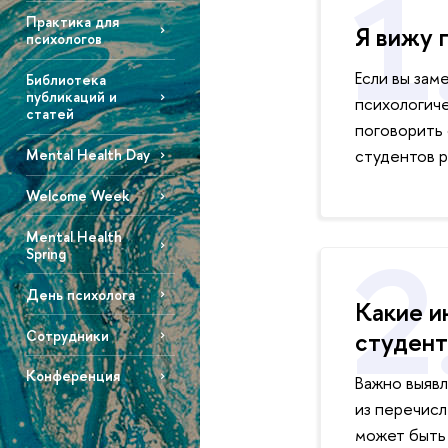
Практика для
Я вижу 
психологов
Если вы зам
Библиотека
публикаций и
психологиче
статей
поговорить
студентов 
Mental Health Day
Welcome Week
Mental Health
Spring
День психолога
Какие и
студент
Сотрудники
Конференция
Важно выявл
из перечисл
может быть 