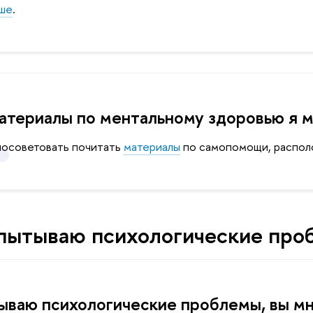
ьше
.
атериалы по ментальному здоровью я м
посоветовать почитать
материалы
по самопомощи, распол
спытываю психологические про
ываю психологические проблемы, вы м