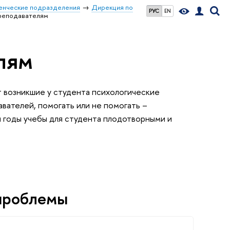
енческие подразделения
Дирекция по
РУС
EN
реподавателям
лям
т возникшие у студента психологические
вателей, помогать или не помогать –
ы годы учебы для студента плодотворными и
 проблемы