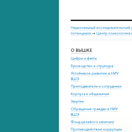
Национальный исследовательский 
потенциала
→
Центр психологичес
О ВЫШКЕ
Цифры и факты
Руководство и структура
Устойчивое развитие в НИУ
ВШЭ
Преподаватели и сотрудники
Корпуса и общежития
Закупки
Обращения граждан в НИУ
ВШЭ
Фонд целевого капитала
Противодействие коррупции