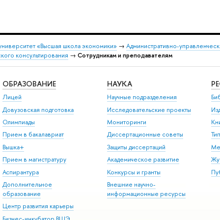
университет «Высшая школа экономики»
→
Административно-управленческ
кого консультирования
→
Сотрудникам и преподавателям
ОБРАЗОВАНИЕ
НАУКА
Р
Лицей
Научные подразделения
Би
Довузовская подготовка
Исследовательские проекты
Из
Олимпиады
Мониторинги
Кн
Прием в бакалавриат
Диссертационные советы
Ти
Вышка+
Защиты диссертаций
Ме
Прием в магистратуру
Академическое развитие
Жу
Аспирантура
Конкурсы и гранты
Пу
Дополнительное
Внешние научно-
образование
информационные ресурсы
Центр развития карьеры
Бизнес-инкубатор ВШЭ