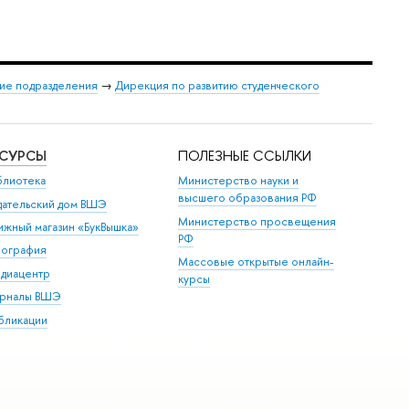
ие подразделения
→
Дирекция по развитию студенческого
ЕСУРСЫ
ПОЛЕЗНЫЕ ССЫЛКИ
блиотека
Министерство науки и
высшего образования РФ
дательский дом ВШЭ
Министерство просвещения
ижный магазин «БукВышка»
РФ
пография
Массовые открытые онлайн-
диацентр
курсы
рналы ВШЭ
бликации