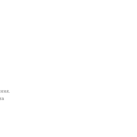
ния.
на