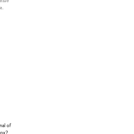
нные
и.
nal of
spx?