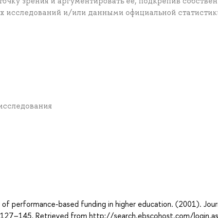
точку зрения и аргументировать ее, подкрепив собстве
х исследований и/или данными официальной статистик
т исследования
а
y of performance-based funding in higher education. (2001). Jour
, 127–145. Retrieved from http://search.ebscohost.com/login.a