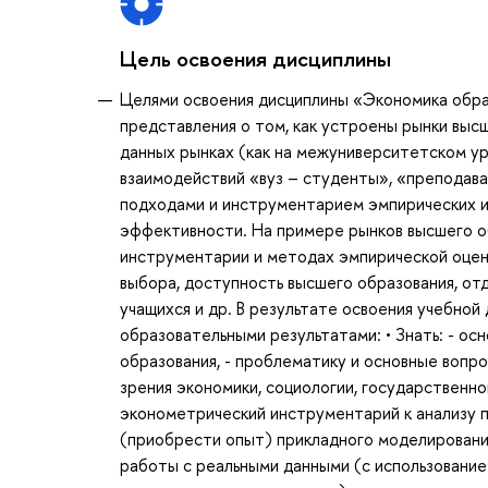
Цель освоения дисциплины
Целями освоения дисциплины «Экономика обра
представления о том, как устроены рынки выс
данных рынках (как на межуниверситетском уро
взаимодействий «вуз – студенты», «преподава
подходами и инструментарием эмпирических ис
эффективности. На примере рынков высшего о
инструментарии и методах эмпирической оцен
выбора, доступность высшего образования, от
учащихся и др. В результате освоения учебно
образовательными результатами: • Знать: - ос
образования, - проблематику и основные вопр
зрения экономики, социологии, государственно
эконометрический инструментарий к анализу п
(приобрести опыт) прикладного моделировани
работы с реальными данными (с использование