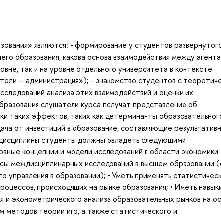
зования» являются: - формирование у студентов развернутог
шего образования, какова основа взаимодействия между агента
вне, так и на уровне отдельного университета в контексте
тели – администрация»); - знакомство студентов с теоретич
следований анализа этих взаимодействий и оценки их
бразования слушатели курса получат представление об
ки таких эффектов, таких как детерминанты образовательног
дача от инвестиций в образование, составляющие результатив
й дисциплины студенты должны овладеть следующими
новные концепции и модели исследований в области экономики
осы междисциплинарных исследований в высшем образовании (
го управления в образовании); • Уметь применять статистическ
роцессов, происходящих на рынке образования; • Иметь навык
я и эконометрического анализа образовательных рынков на о
м методов теории игр, а также статистического и