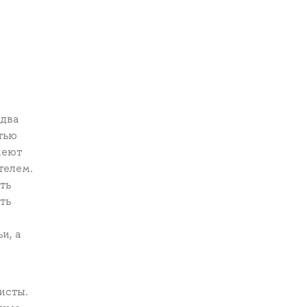
я
 два
тью
меют
телем.
ть
ть
и, а
исты.