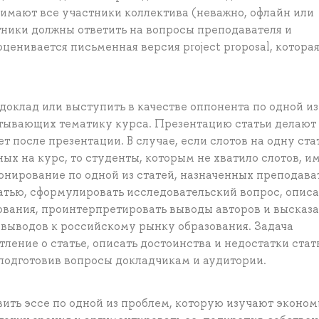
имают все участники коллектива (неважно, офлайн или
тники должны ответить на вопросы преподавателя и
ценивается письменная версия project proposal, котора
доклад или выступить в качестве оппонента по одной из
тывающих тематику курса. Презентацию статьи делают
 после презентации. В случае, если слотов на одну ста
ых на курс, то студенты, которым не хватило слотов, и
онирование по одной из статей, назначенных преподава
тью, сформулировать исследовательский вопрос, описа
ования, проинтерпретировать выводы авторов и высказа
выводов к российскому рынку образования. Задача
ение о статье, описать достоинства и недостатки стать
 подготовив вопросы докладчикам и аудитории.
ить эссе по одной из проблем, которую изучают эконом