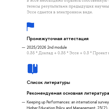
В эссе необходимо отразить собственную 
тезисы результатами предыдущих научны
Эссе сдается в электронном виде.
Промежуточная аттестация
2025/2026 2nd module
0.35 * Доклад + 0.35 * Эссе + 0.3 * Проек
Список литературы
Рекомендуемая основная литератур
Keeping up Performances: an international surve
Higher Education Policy and Management, 23(2)