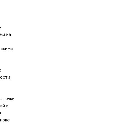
о
ми на
ескими
о
ности
с точки
ий и
и
снове