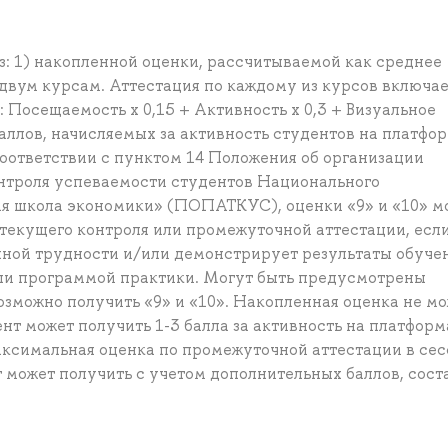
з: 1) накопленной оценки, рассчитываемой как среднее
двум курсам. Аттестация по каждому из курсов включае
 Посещаемость x 0,15 + Активность x 0,3 + Визуальное
баллов, начисляемых за активность студентов на платфо
оответствии с пунктом 14 Положения об организации
нтроля успеваемости студентов Национального
я школа экономики» (ПОПАТКУС), оценки «9» и «10» м
 текущего контроля или промежуточной аттестации, есл
ной трудности и/или демонстрирует результаты обучен
и программой практики. Могут быть предусмотрены
озможно получить «9» и «10». Накопленная оценка не м
нт может получить 1-3 балла за активность на платформ
ксимальная оценка по промежуточной аттестации в се
т может получить с учетом дополнительных баллов, сост