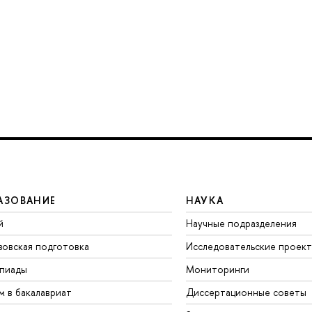
АЗОВАНИЕ
НАУКА
й
Научные подразделения
зовская подготовка
Исследовательские проек
пиады
Мониторинги
м в бакалавриат
Диссертационные советы