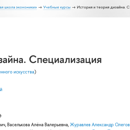
ая школа экономики»
Учебные курсы
История и теория дизайна. 
зайна. Специализация
нного искусства
)
й
Э
вич
,
Васелькова Алёна Валерьевна
,
Журавлев Александр Олегов