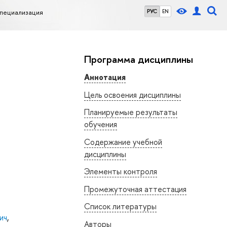
Специализация
РУС
EN
Программа дисциплины
Аннотация
Цель освоения дисциплины
Планируемые результаты
обучения
Содержание учебной
дисциплины
Элементы контроля
Промежуточная аттестация
Список литературы
ич
,
Авторы