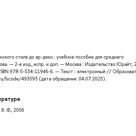
а
анского стиля до ар-деко : учебное пособие для среднего
ва. — 2-е изд., испр. и доп. — Москва : Издательство Юрайт, 
ISBN 978-5-534-11946-6. — Текст : электронный // Образова
.ru/bcode/493593 (дата обращения: 04.07.2025).
ература
 В. Ф., 2006