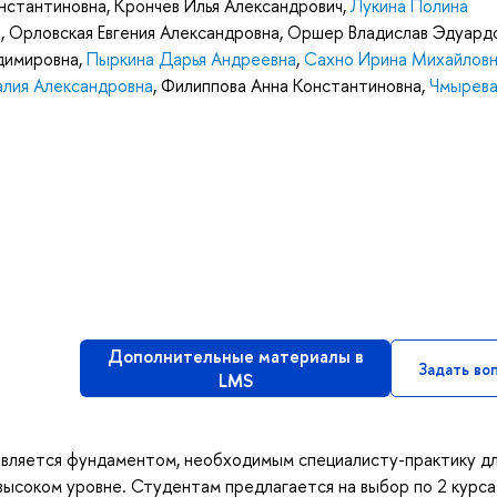
нстантиновна
,
Крончев Илья Александрович
,
Лукина Полина
а
,
Орловская Евгения Александровна
,
Оршер Владислав Эдуард
димировна
,
Пыркина Дарья Андреевна
,
Сахно Ирина Михайлов
алия Александровна
,
Филиппова Анна Константиновна
,
Чмырева
Дополнительные материалы в
Задать во
LMS
 является фундаментом, необходимым специалисту-практику д
высоком уровне. Студентам предлагается на выбор по 2 курса