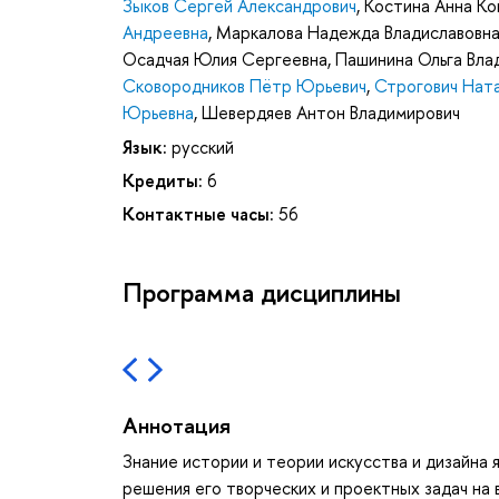
Зыков Сергей Александрович
,
Костина Анна Ко
Андреевна
,
Маркалова Надежда Владиславовн
Осадчая Юлия Сергеевна
,
Пашинина Ольга Вла
Сковородников Пётр Юрьевич
,
Строгович Нат
Юрьевна
,
Шевердяев Антон Владимирович
Язык:
русский
Кредиты:
6
Контактные часы:
56
Программа дисциплины
Аннотация
Знание истории и теории искусства и дизайна
решения его творческих и проектных задач на 