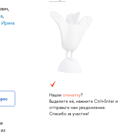
ович
,
на
,
 Ирина
Нашли
опечатку
?
прос
Выделите её, нажмите Ctrl+Enter и
отправьте нам уведомление.
Спасибо за участие!
ля
 из