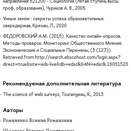
направления 521200 - Социология (пятая ступень высш.
проф. образования), Чуриков А. В., 2005
Умные земли : секреты успеха образовательных
сверхдержав, Крехан, Л., 2020
ФЕДОРОВСКИЙ А.М. (2015). Качество онлайн-опросов.
Методы проверок. Мониторинг Общественного Мнения:
Экономические и Социальные Перемены, (3 (127)).
Retrieved from http://search.ebscohost.com/login.aspx?
direct=true&site=eds-live&db=edsclk&AN=edsclk.16051523
Рекомендуемая дополнительная литература
The science of web surveys, Tourangeau, R., 2013
Авторы
Романенко Ксения Романовна
Шмелева Евгения Дмитриевна