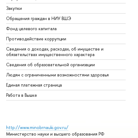
Закупки
Пр
Обращения граждан в НИУ ВШЭ
Ас
Фонд целевого капитала
До
Противодействие коррупции
Це
Сведения о доходах, расходах, об имуществе и
Би
обязательствах имущественного характера
Об
Сведения об образовательной организации
Об
Людям с ограниченными возможностями здоровья
Единая платежная страница
Работа в Вышке
http://www.minobrnauki.gov.ru/
Министерство науки и высшего образования РФ