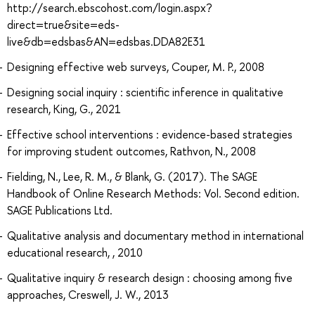
http://search.ebscohost.com/login.aspx?
direct=true&site=eds-
live&db=edsbas&AN=edsbas.DDA82E31
Designing effective web surveys, Couper, M. P., 2008
Designing social inquiry : scientific inference in qualitative
research, King, G., 2021
Effective school interventions : evidence-based strategies
for improving student outcomes, Rathvon, N., 2008
Fielding, N., Lee, R. M., & Blank, G. (2017). The SAGE
Handbook of Online Research Methods: Vol. Second edition.
SAGE Publications Ltd.
Qualitative analysis and documentary method in international
educational research, , 2010
Qualitative inquiry & research design : choosing among five
approaches, Creswell, J. W., 2013