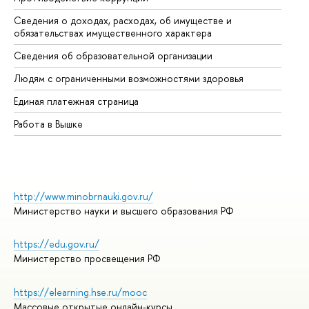
Сведения о доходах, расходах, об имуществе и
Би
обязательствах имущественного характера
Об
Сведения об образовательной организации
Об
Людям с ограниченными возможностями здоровья
Единая платежная страница
Работа в Вышке
http://www.minobrnauki.gov.ru/
Министерство науки и высшего образования РФ
https://edu.gov.ru/
Министерство просвещения РФ
https://elearning.hse.ru/mooc
Массовые открытые онлайн-курсы