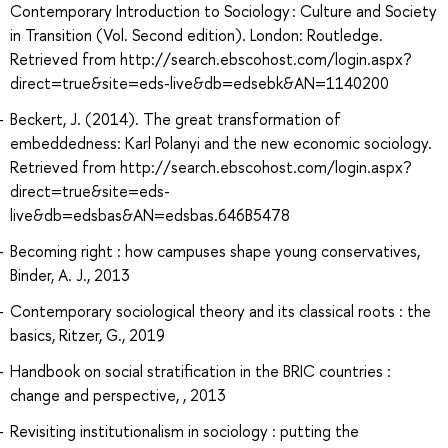
Contemporary Introduction to Sociology : Culture and Society
in Transition (Vol. Second edition). London: Routledge.
Retrieved from http://search.ebscohost.com/login.aspx?
direct=true&site=eds-live&db=edsebk&AN=1140200
Beckert, J. (2014). The great transformation of
embeddedness: Karl Polanyi and the new economic sociology.
Retrieved from http://search.ebscohost.com/login.aspx?
direct=true&site=eds-
live&db=edsbas&AN=edsbas.646B5478
Becoming right : how campuses shape young conservatives,
Binder, A. J., 2013
Contemporary sociological theory and its classical roots : the
basics, Ritzer, G., 2019
Handbook on social stratification in the BRIC countries :
change and perspective, , 2013
Revisiting institutionalism in sociology : putting the