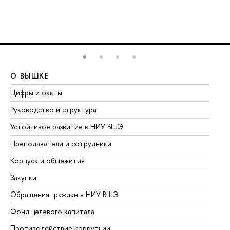
О ВЫШКЕ
О
Цифры и факты
Ли
Руководство и структура
До
Устойчивое развитие в НИУ ВШЭ
Ол
Преподаватели и сотрудники
Пр
Корпуса и общежития
Вы
Закупки
Пр
Обращения граждан в НИУ ВШЭ
Ас
Фонд целевого капитала
До
Противодействие коррупции
Це