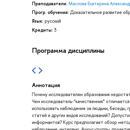
Преподаватели:
Маслова Екатерина Александ
Прогр. обучения:
Доказательное развитие об
Язык:
русский
Кредиты:
3
Программа дисциплины
Аннотация
Почему исследователям образования недостат
Чем исследователь-“качественник” отличается
использовать наблюдение за людьми, беседы, 
статей и других видов исследований? Допусти
информантов? Курс предполагает обзор методи
наблюдение, интервью, фокус-группы, проектив