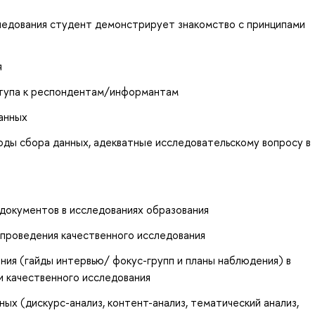
следования студент демонстрирует знакомство с принципами
я
тупа к респондентам/информантам
анных
оды сбора данных, адекватные исследовательскому вопросу в
документов в исследованиях образования
 проведения качественного исследования
ия (гайды интервью/ фокус-групп и планы наблюдения) в
и качественного исследования
ых (дискурс-анализ, контент-анализ, тематический анализ,