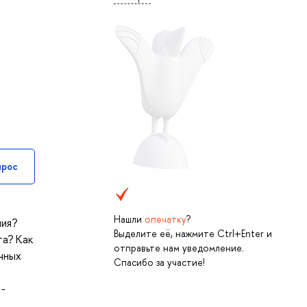
прос
Нашли
опечатку
?
ния?
Выделите её, нажмите Ctrl+Enter и
та? Как
отправьте нам уведомление.
учных
Спасибо за участие!
 -