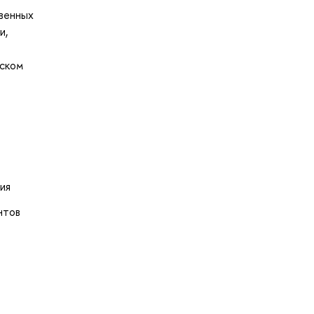
твенных
и,
еском
ия
нтов