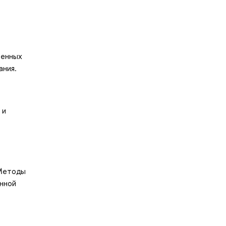
венных
ания.
 и
 Методы
анной