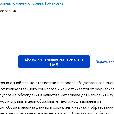
ровна
,
Романенко Ксения Романовна
разования
Дополнительные материалы в
Задать во
LMS
очно одной только статистики и опросов общественного мне
 от количественного социолога и чем отличается от журналис
групповые обсуждения в качестве материала для написания на
мо ли скрывать цели образовательного исследования от
к сбора и анализа данных в социальных науках и образовании
ные методы, анализ документов и т.д. В рамках курса будет