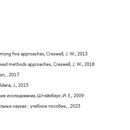
а
among five approaches, Creswell, J. W., 2013
mixed methods approaches, Creswell, J. W., 2018
on, , 2017
ldana, J., 2013
е исследования, Штейнберг, И. Е., 2009
ьных науках : учебное пособие, , 2023