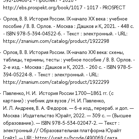
392-18468-2 - Проспект - 2016 -
http://ebs.prospekt.org/book/1017 - 1017 - PROSPECT
Орлов, В. В. История России. IX-начало XX века : учебное
пособие / В. В. Орлов. - Москва : Дашков и К, 2021. - 448 с.
- ISBN 978-5-394-04522-6. - Текст : электронный. - URL:
https://znanium.com/catalog/product/1922298
Орлов, В. В. История России. IX-начало XXI века: схемы,
таблицы, термины, тесты : учебное пособие / В. В. Орлов. -
2-е изд. - Москва : Дашков и К, 2023. - 260 с. - ISBN 978-5-
394-05224-8. - Текст : электронный. - URL:
https://znanium.com/catalog/product/1922299
Павленко, Н. И. История России 1700—1861 гг. (с
картами) : учебник для вузов / Н. И. Павленко,
И. Л. Андреев, В. А. Федоров. — 6-е изд., перераб. и доп. —
Москва : Издательство Юрайт, 2022. — 309 с. — (Высшее
образование). — ISBN 978-5-534-02047-2. — Текст :
электронный // Образовательная платформа Юрайт
[сайт]. — URL: https://urait.ru/bcode/490069 (дата