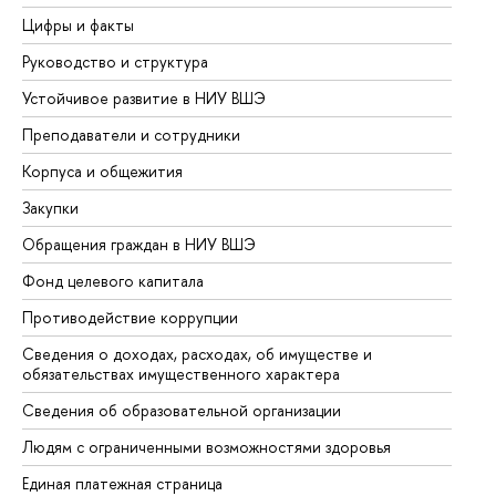
Цифры и факты
Ли
Руководство и структура
До
Устойчивое развитие в НИУ ВШЭ
Ол
Преподаватели и сотрудники
Пр
Корпуса и общежития
Вы
Закупки
Пр
Обращения граждан в НИУ ВШЭ
Ас
Фонд целевого капитала
До
Противодействие коррупции
Це
Сведения о доходах, расходах, об имуществе и
Би
обязательствах имущественного характера
Об
Сведения об образовательной организации
Об
Людям с ограниченными возможностями здоровья
Единая платежная страница