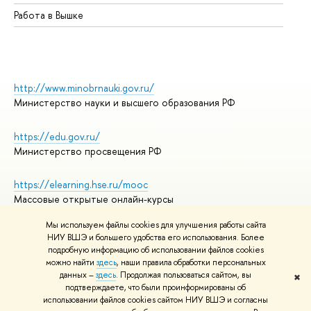
Работа в Вышке
http://www.minobrnauki.gov.ru/
Министерство науки и высшего образования РФ
https://edu.gov.ru/
Министерство просвещения РФ
https://elearning.hse.ru/mooc
Массовые открытые онлайн-курсы
Мы используем файлы cookies для улучшения работы сайта
НИУ ВШЭ и большего удобства его использования. Более
подробную информацию об использовании файлов cookies
© НИУ ВШЭ 1993–2026
Адреса и контакты
можно найти
здесь
, наши правила обработки персональных
Условия использования материалов
данных –
здесь
. Продолжая пользоваться сайтом, вы
✖
подтверждаете, что были проинформированы об
Политика конфиденциальности
использовании файлов cookies сайтом НИУ ВШЭ и согласны
Правила применения рекомендательных технологий в НИУ ВШЭ