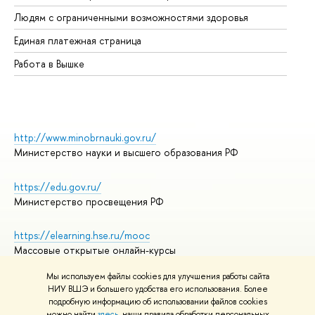
Об
Людям с ограниченными возможностями здоровья
Единая платежная страница
Работа в Вышке
http://www.minobrnauki.gov.ru/
Министерство науки и высшего образования РФ
https://edu.gov.ru/
Министерство просвещения РФ
https://elearning.hse.ru/mooc
Массовые открытые онлайн-курсы
Мы используем файлы cookies для улучшения работы сайта
НИУ ВШЭ и большего удобства его использования. Более
подробную информацию об использовании файлов cookies
© НИУ ВШЭ 1993–2026
Адреса и контакты
можно найти
здесь
, наши правила обработки персональных