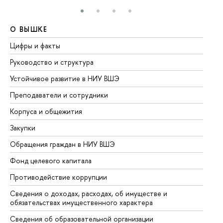
О ВЫШКЕ
О
Цифры и факты
Ли
Руководство и структура
До
Устойчивое развитие в НИУ ВШЭ
Ол
Преподаватели и сотрудники
Пр
Корпуса и общежития
Вы
Закупки
Пр
Обращения граждан в НИУ ВШЭ
Ас
Фонд целевого капитала
До
Противодействие коррупции
Це
Сведения о доходах, расходах, об имуществе и
Би
обязательствах имущественного характера
Об
Сведения об образовательной организации