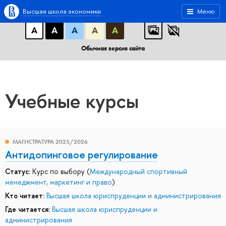
A
A
A
АБB
АБB
АБB
Высшая школа экономики
Меню
А
А
А
А
А
Обычная версия сайта
Учебные курсы
МАГИСТРАТУРА 2025/2026
Антидопинговое регулирование
Статус:
Курс по выбору (
Международный спортивный
менеджмент, маркетинг и право
)
Кто читает:
Высшая школа юриспруденции и администрирования
Где читается:
Высшая школа юриспруденции и
администрирования