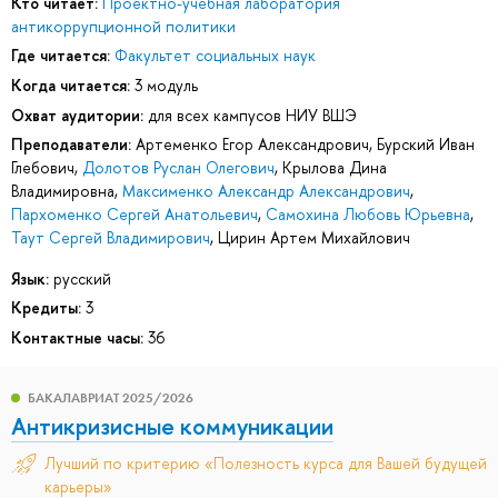
Кто читает:
Проектно-учебная лаборатория
антикоррупционной политики
Где читается:
Факультет социальных наук
Когда читается:
3 модуль
Охват аудитории:
для всех кампусов НИУ ВШЭ
Преподаватели:
Артеменко Егор Александрович
,
Бурский Иван
Глебович
,
Долотов Руслан Олегович
,
Крылова Дина
Владимировна
,
Максименко Александр Александрович
,
Пархоменко Сергей Анатольевич
,
Самохина Любовь Юрьевна
,
Таут Сергей Владимирович
,
Цирин Артем Михайлович
Язык:
русский
Кредиты:
3
Контактные часы:
36
БАКАЛАВРИАТ 2025/2026
Антикризисные коммуникации
Лучший по критерию «Полезность курса для Вашей будущей
карьеры»