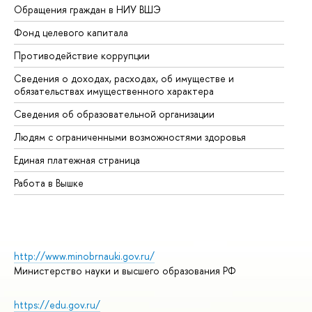
Обращения граждан в НИУ ВШЭ
Ас
Фонд целевого капитала
До
Противодействие коррупции
Це
Сведения о доходах, расходах, об имуществе и
Би
обязательствах имущественного характера
Об
Сведения об образовательной организации
Об
Людям с ограниченными возможностями здоровья
Единая платежная страница
Работа в Вышке
http://www.minobrnauki.gov.ru/
Министерство науки и высшего образования РФ
https://edu.gov.ru/