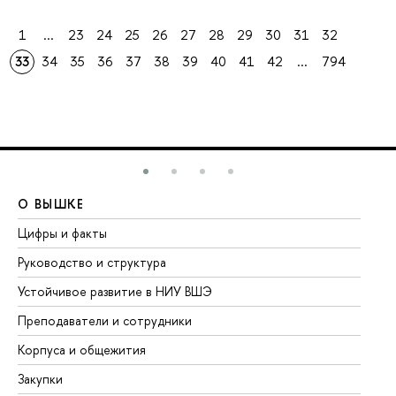
1
...
23
24
25
26
27
28
29
30
31
32
33
34
35
36
37
38
39
40
41
42
...
794
О ВЫШКЕ
О
Цифры и факты
Ли
Руководство и структура
До
Устойчивое развитие в НИУ ВШЭ
Ол
Преподаватели и сотрудники
Пр
Корпуса и общежития
Вы
Закупки
Пр