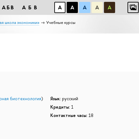
АБB
АБB
А
А
А
А
А
ая школа экономики»
Учебные курсы
рная биотехнология
)
Язык:
русский
Кредиты:
1
Контактные часы:
18