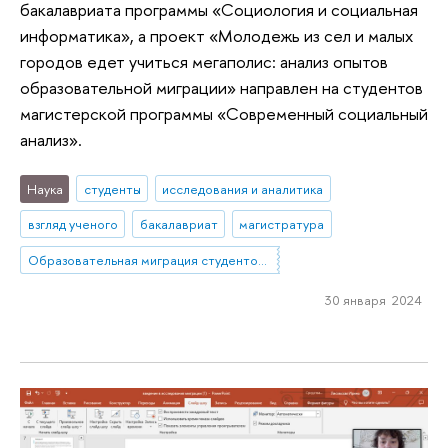
бакалавриата программы «Социология и социальная
информатика», а проект «Молодежь из сел и малых
городов едет учиться мегаполис: анализ опытов
образовательной миграции» направлен на студентов
магистерской программы «Современный социальный
анализ».
Наука
студенты
исследования и аналитика
взгляд ученого
бакалавриат
магистратура
Образовательная миграция студентов из небольших городов и сел в мегаполисы. Социальное включение как способ повышения устойчивости: барьеры, стратегии, успешные практики
30 января 2024