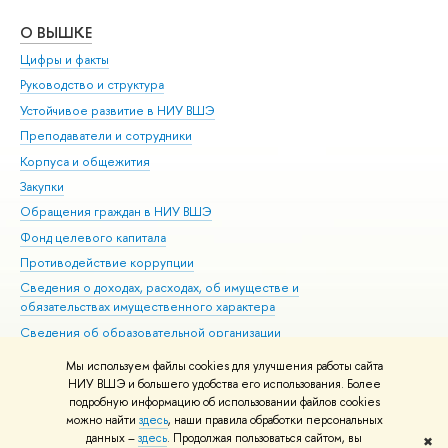
О ВЫШКЕ
ОБ
Цифры и факты
Ли
Руководство и структура
Дов
Устойчивое развитие в НИУ ВШЭ
Ол
Преподаватели и сотрудники
При
Корпуса и общежития
Вы
Закупки
При
Обращения граждан в НИУ ВШЭ
Ас
Фонд целевого капитала
До
Противодействие коррупции
Цен
Сведения о доходах, расходах, об имуществе и
Би
обязательствах имущественного характера
Об
Сведения об образовательной организации
Обр
Людям с ограниченными возможностями здоровья
Мы используем файлы cookies для улучшения работы сайта
Единая платежная страница
НИУ ВШЭ и большего удобства его использования. Более
подробную информацию об использовании файлов cookies
Работа в Вышке
можно найти
здесь
, наши правила обработки персональных
данных –
здесь
. Продолжая пользоваться сайтом, вы
✖