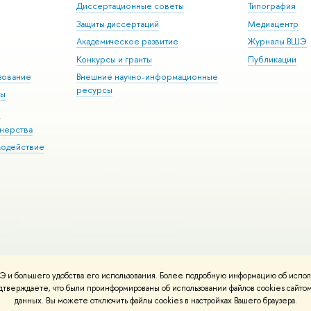
Диссертационные советы
Типография
Защиты диссертаций
Медиацентр
Академическое развитие
Журналы ВШЭ
Конкурсы и гранты
Публикации
зование
Внешние научно-информационные
ресурсы
ры
Э
нерства
модействие
 и большего удобства его использования. Более подробную информацию об испол
ния материалов
Политика конфиденциальности
Карта сайта
подтверждаете, что были проинформированы об использовании файлов cookies сай
 ВШЭ
данных. Вы можете отключить файлы cookies в настройках Вашего браузера.