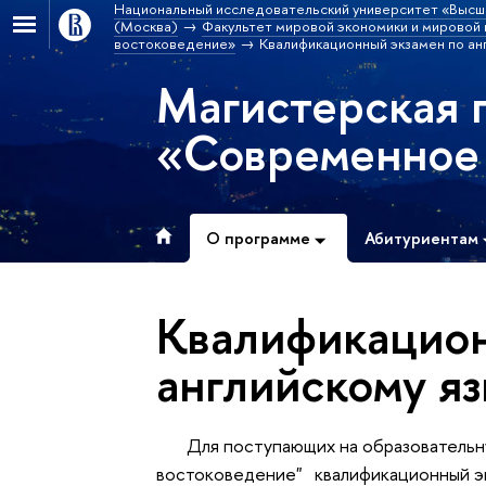
Национальный исследовательский университет «Высш
(Москва)
Факультет мировой экономики и мировой 
востоковедение»
Квалификационный экзамен по ан
Магистерская 
«Современное
О программе
Абитуриентам
Квалификацион
английскому я
Для поступающих на образовательну
востоковедение" квалификационный экз