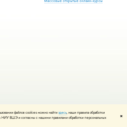
Массовые открытые онлайн-курсы
ьзовании файлов cookies можно найти
здесь
, наши правила обработки
Редактору
✖
том НИУ ВШЭ и согласны с нашими правилами обработки персональных