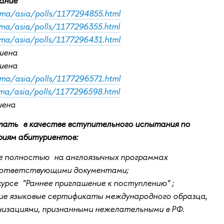
ание
/ma/asia/polls/1177294855.html
/ma/asia/polls/1177296355.html
/ma/asia/polls/1177296431.html
ршена
ршена
/ma/asia/polls/1177296571.html
/ma/asia/polls/1177296598.html
шена
ать в качестве вступительного испытания по
риям абитуриентов:
 полностью на англоязычных программах
оответствующими документами;
урсе "Раннее приглашение к поступлению" ;
е языковые сертификаты международного образца,
низациями, признанными нежелательными в РФ.