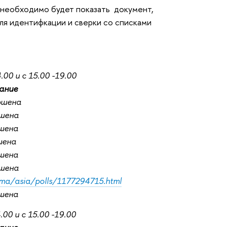
необходимо будет показать документ,
для идентифкации и сверки со списками
00 и с 15.00 -19.00
ание
ершена
ршена
ршена
шена
ршена
ршена
/ma/asia/polls/1177294715.html
ршена
0 и с 15.00 -19.00