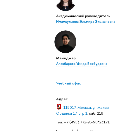
Академический руководитель
Имамкулиева Эльмира Эльмановна
Менеджер
Алякбарова Умида Бехбудовна
Учебный офис
Адрес
119017, Москва, ул.Малая
Ордынка 17, стр.1
, каб. 218
Тел: +7 (495) 772-95-90*23171
E-mail: ualyakbarova@hse.ru