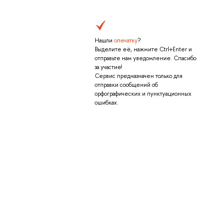
Нашли
опечатку
?
Выделите её, нажмите Ctrl+Enter и
отправьте нам уведомление. Спасибо
за участие!
Сервис предназначен только для
отправки сообщений об
орфографических и пунктуационных
ошибках.