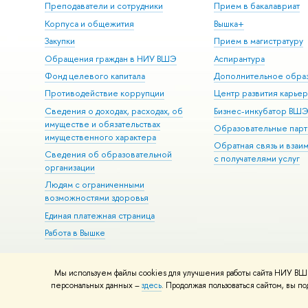
Преподаватели и сотрудники
Прием в бакалавриат
Корпуса и общежития
Вышка+
Закупки
Прием в магистратуру
Обращения граждан в НИУ ВШЭ
Аспирантура
Фонд целевого капитала
Дополнительное обра
Противодействие коррупции
Центр развития карье
Сведения о доходах, расходах, об
Бизнес-инкубатор ВШ
имуществе и обязательствах
Образовательные парт
имущественного характера
Обратная связь и взаи
Сведения об образовательной
с получателями услуг
организации
Людям с ограниченными
возможностями здоровья
Единая платежная страница
Работа в Вышке
Мы используем файлы cookies для улучшения работы сайта НИУ ВШЭ
© НИУ ВШЭ 1993–2026
Адреса и контакты
Условия использова
персональных данных –
здесь
. Продолжая пользоваться сайтом, вы 
Шрифты HSE Sans и HSE Slab разработаны в
Школе дизайна НИУ