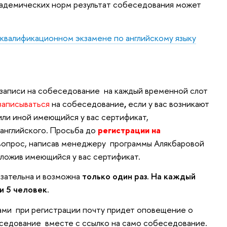
адемических норм результат собеседования может
 квалификационном экзамене по английскому языку
ля записи на собеседование на каждый временной слот
записываться
на
собеседование
,
если у вас возникают
или иной имеющийся у вас сертификат,
английского. Просьба д
о
регистрации на
 вопрос, написав менеджеру программы Алякбаровой
ложив имеющийся у вас сертификат.
язательна и возможна
только один раз. На каждый
и 5 человек.
вами при регистрации почту придет оповещение о
беседование вместе с ссылко на само собеседование.