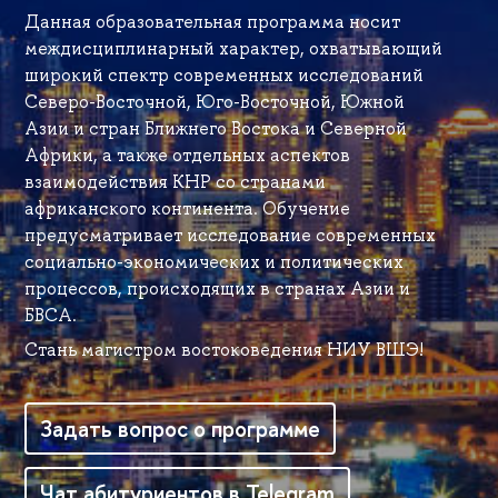
Данная образовательная программа носит
междисциплинарный характер, охватывающий
широкий спектр современных исследований
Северо-Восточной, Юго-Восточной, Южной
Азии и стран Ближнего Востока и Северной
Африки, а также отдельных аспектов
взаимодействия КНР со странами
африканского континента. Обучение
предусматривает исследование современных
социально-экономических и политических
процессов, происходящих в странах Азии и
БВСА.
Стань магистром востоковедения НИУ ВШЭ!
Задать вопрос о программе
Чат абитуриентов в Telegram