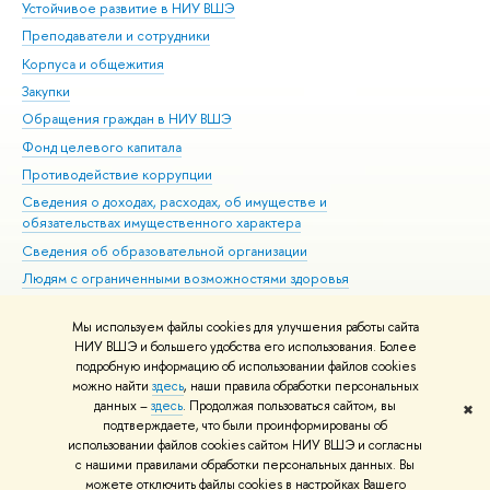
Устойчивое развитие в НИУ ВШЭ
Ол
Преподаватели и сотрудники
При
Корпуса и общежития
Вы
Закупки
При
Обращения граждан в НИУ ВШЭ
Ас
Фонд целевого капитала
До
Противодействие коррупции
Цен
Сведения о доходах, расходах, об имуществе и
Би
обязательствах имущественного характера
Об
Сведения об образовательной организации
Обр
Людям с ограниченными возможностями здоровья
Единая платежная страница
Мы используем файлы cookies для улучшения работы сайта
Работа в Вышке
НИУ ВШЭ и большего удобства его использования. Более
подробную информацию об использовании файлов cookies
можно найти
здесь
, наши правила обработки персональных
данных –
здесь
. Продолжая пользоваться сайтом, вы
✖
Редактору
подтверждаете, что были проинформированы об
© НИУ ВШЭ 1993–2026
Адреса и контакты
Условия использования
использовании файлов cookies сайтом НИУ ВШЭ и согласны
с нашими правилами обработки персональных данных. Вы
материалов
Политика конфиденциальности
Карта сайта
можете отключить файлы cookies в настройках Вашего
Шрифты HSE Sans и HSE Slab разработаны в
Школе дизайна НИУ ВШЭ