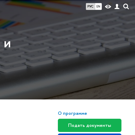
РУС
EN
 и
О программе
Подать документы