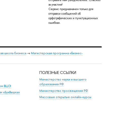
отправьте нам уведомление. Спасибо
за участие!
Сервис предназначен только для
отправки сообщений об
орфографических и пунктуационных
ошибках.
ая школа бизнеса
→
Магистерская программа «Бизнес-
ПОЛЕЗНЫЕ ССЫЛКИ
Министерство науки и высшего
образования РФ
дом ВШЭ
Министерство просвещения РФ
ин «БукВышка»
Массовые открытые онлайн-курсы