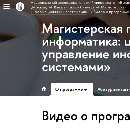
Национальный исследовательский университет «Высш
(Москва)
Высшая школа бизнеса
Магистерская п
информационными системами»
Видео о программе
Магистерская 
информатика: 
управление и
системами»
О программе
Абитуриентам
Видео о прогр