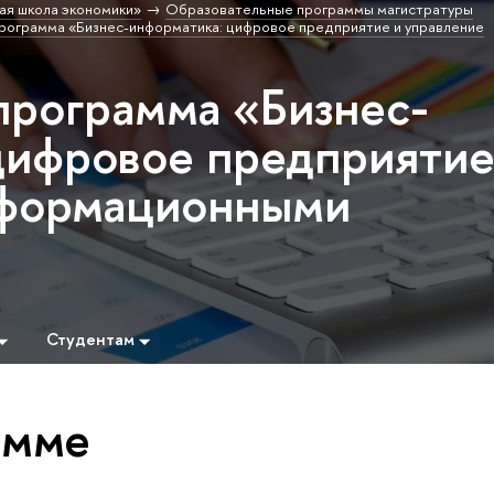
ая школа экономики»
Образовательные программы магистратуры
рограмма «Бизнес-информатика: цифровое предприятие и управление
программа «Бизнес-
цифровое предприятие
нформационными
Студентам
амме