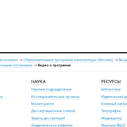
экономики»
→
Образовательные программы магистратуры (Москва)
→
Высш
онными системами»
→
Видео о программе
НАУКА
РЕСУРСЫ
Научные подразделения
Библиотека
ка
Исследовательские проекты
Издательский 
Мониторинги
Книжный магаз
Диссертационные советы
Типография
Защиты диссертаций
Медиацентр
Академическое развитие
Журналы ВШЭ