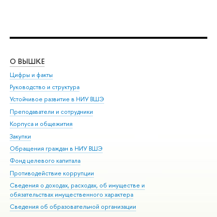
О ВЫШКЕ
ОБ
Цифры и факты
Ли
Руководство и структура
Дов
Устойчивое развитие в НИУ ВШЭ
Ол
Преподаватели и сотрудники
При
Корпуса и общежития
Вы
Закупки
При
Обращения граждан в НИУ ВШЭ
Ас
Фонд целевого капитала
До
Противодействие коррупции
Цен
Сведения о доходах, расходах, об имуществе и
Би
обязательствах имущественного характера
Об
Сведения об образовательной организации
Обр