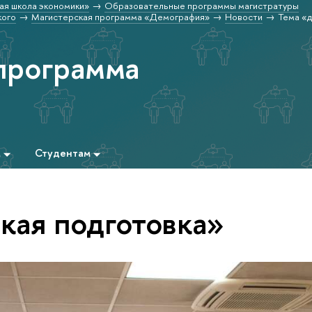
ая школа экономики»
Образовательные программы магистратуры
кого
Магистерская программа «Демография»
Новости
Тема «
программа
м
Студентам
кая подготовка»