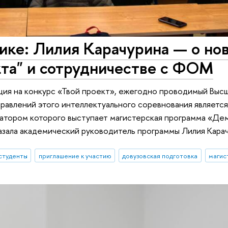
ике: Лилия Карачурина — о но
кта" и сотрудничестве с ФОМ
ция на конкурс «Твой проект», ежегодно проводимый Выс
равлений этого интеллектуального соревнования являетс
атором которого выступает магистерская программа «Дем
казала академический руководитель программы Лилия Кара
студенты
приглашение к участию
довузовская подготовка
магис