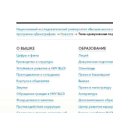
Национальный исследовательский университет «Высшая школа 
программа «Демография»
→
Новости
→
Тема «довузовская по
О ВЫШКЕ
ОБРАЗОВАНИЕ
Цифры и факты
Лицей
Руководство и структура
Довузовская подготов
Устойчивое развитие в НИУ ВШЭ
Олимпиады
Преподаватели и сотрудники
Прием в бакалавриат
Корпуса и общежития
Вышка+
Закупки
Прием в магистратуру
Обращения граждан в НИУ ВШЭ
Аспирантура
Фонд целевого капитала
Дополнительное обра
Противодействие коррупции
Центр развития карье
Сведения о доходах, расходах, об
Бизнес-инкубатор ВШ