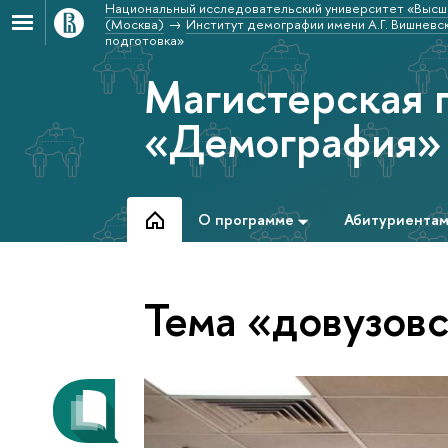
Национальный исследовательский университет «Высш
(Москва)
Институт демографии имени А.Г. Вишневс
подготовка»
Магистерская 
«Демография»
О программе
Абитуриента
Тема «довузовс