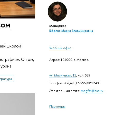
вом
Менеджер
Габелко Мария Владимировна
шей школой
Учебный офис
я
ография». О том,
Адрес: 101000, г. Москва,
чурина.
ул. Мясницкая, 11
, ком. 529
тратура
Телефон: +7(495)7729590*12488
Электронная почта:
magfsn@hse.ru
Партнеры