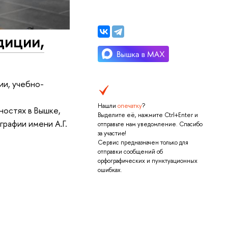
диции,
ии, учебно-
Нашли
опечатку
?
ностях в Вышке,
Выделите её, нажмите Ctrl+Enter и
графии имени А.Г.
отправьте нам уведомление. Спасибо
за участие!
Сервис предназначен только для
отправки сообщений об
орфографических и пунктуационных
ошибках.