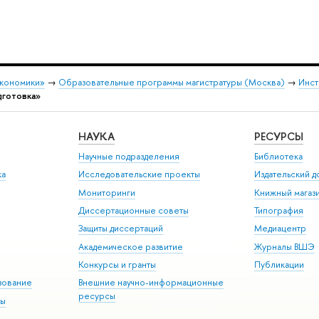
экономики»
→
Образовательные программы магистратуры (Москва)
→
Инст
дготовка»
НАУКА
РЕСУРСЫ
Научные подразделения
Библиотека
ка
Исследовательские проекты
Издательский 
Мониторинги
Книжный магаз
Диссертационные советы
Типография
Защиты диссертаций
Медиацентр
Академическое развитие
Журналы ВШЭ
Конкурсы и гранты
Публикации
зование
Внешние научно-информационные
ресурсы
ры
Э