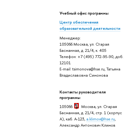
Учебный офис программы
Центр обеспечения
образовательной деятельности
Менеджер:
105066 Москва, ул. Старая
Басманная, д. 21/4, к. 405
Телефон: +7 (495) 772-95-90, доб.
12101
E-mail: tsimonova@hse.ru, Татьяна
Владиславовна Симонова
Контакты руководителя
программы
105066
Москва
, ул. Старая
Басманная, д. 21/4, стр. 1 (корпус
А), каб. А-123,
a.klimov@hse.ru
,
Александр Антонович Климов