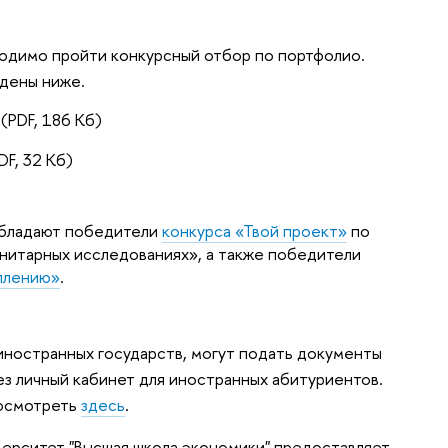
ходимо пройти конкурсный отбор по портфолио.
едены ниже.
(PDF, 186 Кб)
DF, 32 Кб)
обладают победители
конкурса
«
Твой проект
»
по
нитарных исследованиях
»
, а также победители
уплению»
.
иностранных государств, могут подать документы
ез личный кабинет для иностранных абитуриентов.
посмотреть
здесь
.
ерситет "Высшая школа экономики" предоставляет