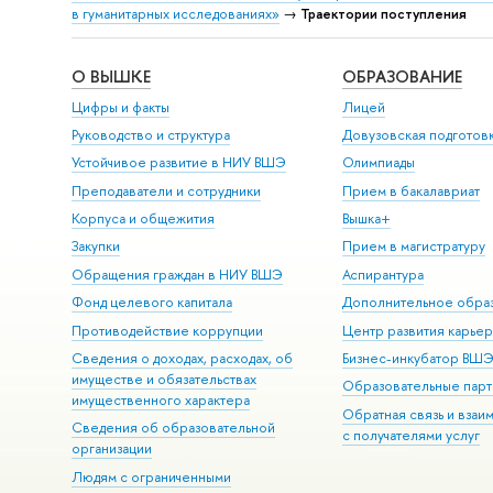
в гуманитарных исследованиях»
→
Траектории поступления
О ВЫШКЕ
ОБРАЗОВАНИЕ
Цифры и факты
Лицей
Руководство и структура
Довузовская подготов
Устойчивое развитие в НИУ ВШЭ
Олимпиады
Преподаватели и сотрудники
Прием в бакалавриат
Корпуса и общежития
Вышка+
Закупки
Прием в магистратуру
Обращения граждан в НИУ ВШЭ
Аспирантура
Фонд целевого капитала
Дополнительное обра
Противодействие коррупции
Центр развития карье
Сведения о доходах, расходах, об
Бизнес-инкубатор ВШ
имуществе и обязательствах
Образовательные парт
имущественного характера
Обратная связь и взаи
Сведения об образовательной
с получателями услуг
организации
Людям с ограниченными