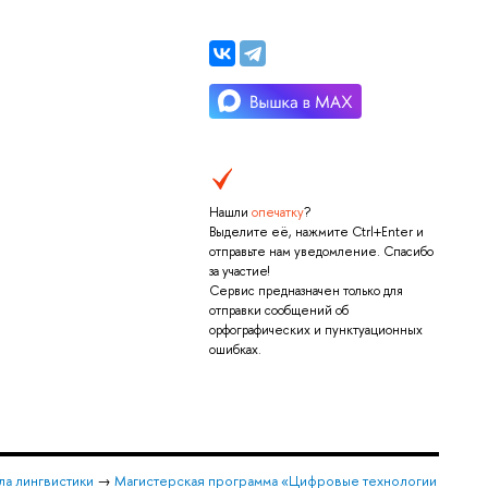
Нашли
опечатку
?
Выделите её, нажмите Ctrl+Enter и
отправьте нам уведомление. Спасибо
за участие!
Сервис предназначен только для
отправки сообщений об
орфографических и пунктуационных
ошибках.
а лингвистики
→
Магистерская программа «Цифровые технологии