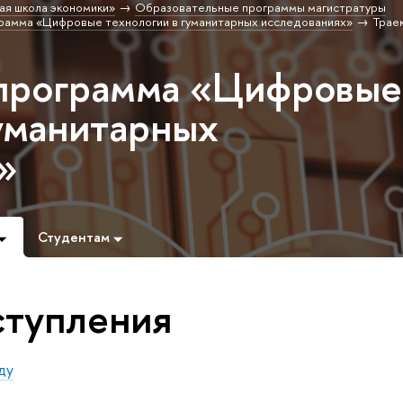
ая школа экономики»
Образовательные программы магистратуры
рамма «Цифровые технологии в гуманитарных исследованиях»
Трае
 программа «Цифровые
гуманитарных
»
Студентам
ступления
ду