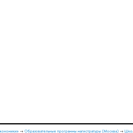
экономики»
→
Образовательные программы магистратуры (Москва)
→
Школ