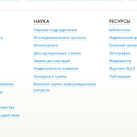
НАУКА
РЕСУРСЫ
Научные подразделения
Библиотека
ка
Исследовательские проекты
Издательский 
Мониторинги
Книжный магаз
Диссертационные советы
Типография
Защиты диссертаций
Медиацентр
Академическое развитие
Журналы ВШЭ
Конкурсы и гранты
Публикации
зование
Внешние научно-информационные
ресурсы
ры
Э
нерства
модействие