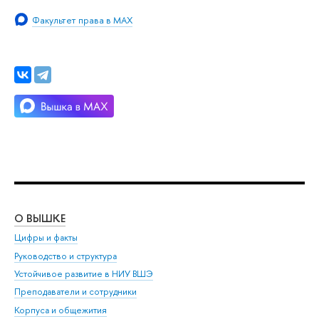
Факультет права в MAX
О ВЫШКЕ
ОБ
Цифры и факты
Ли
Руководство и структура
Дов
Устойчивое развитие в НИУ ВШЭ
Ол
Преподаватели и сотрудники
При
Корпуса и общежития
Вы