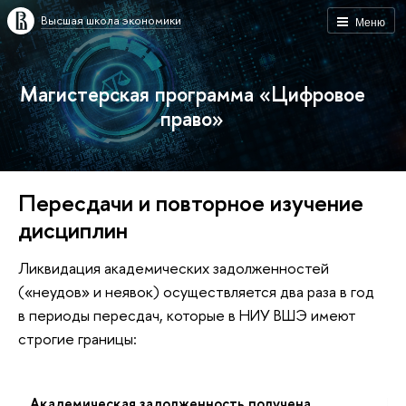
Высшая школа экономики
Меню
Магистерская программа «Цифровое
право»
Пересдачи и повторное изучение
дисциплин
Ликвидация академических задолженностей
(«неудов» и неявок) осуществляется два раза в год
в периоды пересдач, которые в НИУ ВШЭ имеют
строгие границы:
Академическая задолженность получена
Пе