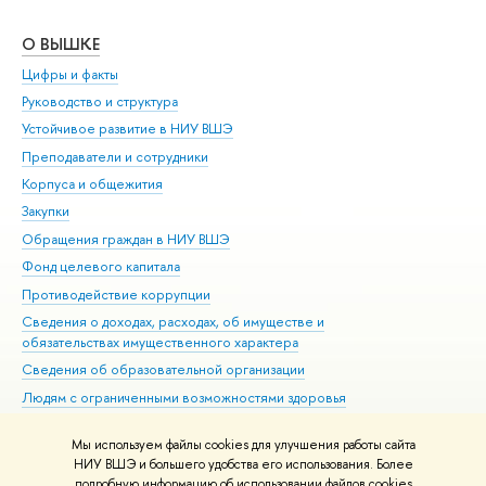
О ВЫШКЕ
ОБ
Цифры и факты
Ли
Руководство и структура
Дов
Устойчивое развитие в НИУ ВШЭ
Ол
Преподаватели и сотрудники
При
Корпуса и общежития
Вы
Закупки
При
Обращения граждан в НИУ ВШЭ
Ас
Фонд целевого капитала
До
Противодействие коррупции
Цен
Сведения о доходах, расходах, об имуществе и
Би
обязательствах имущественного характера
Об
Сведения об образовательной организации
Обр
Людям с ограниченными возможностями здоровья
Единая платежная страница
Мы используем файлы cookies для улучшения работы сайта
Работа в Вышке
НИУ ВШЭ и большего удобства его использования. Более
подробную информацию об использовании файлов cookies