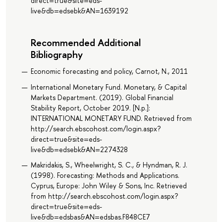
direct=true&site=eds-
live&db=edsebk&AN=1639192
Recommended Additional
Bibliography
Economic forecasting and policy, Carnot, N., 2011
International Monetary Fund. Monetary, & Capital
Markets Department. (2019). Global Financial
Stability Report, October 2019. [N.p.]:
INTERNATIONAL MONETARY FUND. Retrieved from
http://search.ebscohost.com/login.aspx?
direct=true&site=eds-
live&db=edsebk&AN=2274328
Makridakis, S., Wheelwright, S. C., & Hyndman, R. J.
(1998). Forecasting: Methods and Applications.
Cyprus, Europe: John Wiley & Sons, Inc. Retrieved
from http://search.ebscohost.com/login.aspx?
direct=true&site=eds-
live&db=edsbas&AN=edsbas.F848CE7