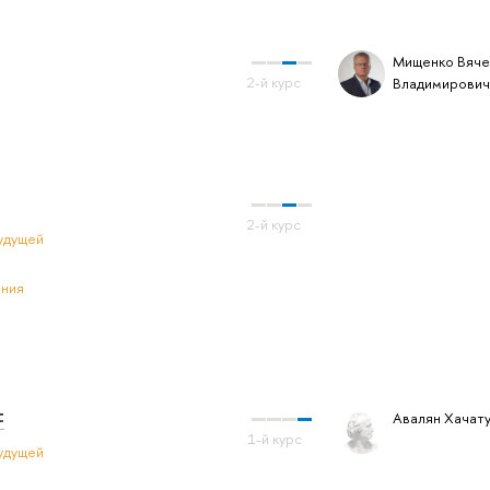
Мищенко Вяче
Владимирович
удущей
ения
t
Авалян Хачат
удущей