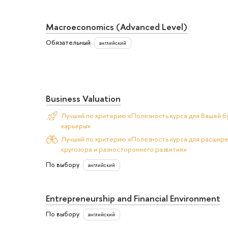
Macroeconomics (Advanced Level)
Обязательный
английский
Business Valuation
Лучший по критерию «Полезность курса для Вашей б
карьеры»
Лучший по критерию «Полезность курса для расшир
кругозора и разностороннего развития»
По выбору
английский
Entrepreneurship and Financial Environment
По выбору
английский