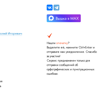
олий Игоревич
Нашли
опечатку
?
Выделите её, нажмите Ctrl+Enter и
отправьте нам уведомление. Спасибо
за участие!
Сервис предназначен только для
отправки сообщений об
орфографических и пунктуационных
ошибках.
ия
а