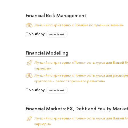
Financial Risk Management
Лучший по критерию «Новизна полученных знаний»
По выбору
английский
Financial Modelling
Лучший по критерию «Полезность курса для Вашей б
карьеры»
Лучший по критерию «Полезность курса для расшир
кругозора и разностороннего развития»
По выбору
английский
Financial Markets: FX, Debt and Equity Marke
Лучший по критерию «Полезность курса для Вашей б
карьеры»