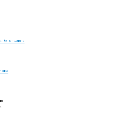
я Евгеньевна
лена
ия
а