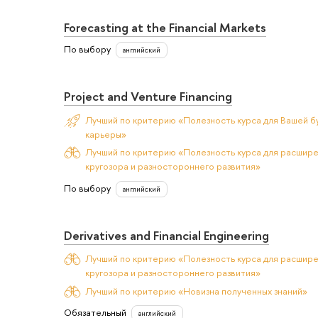
Forecasting at the Financial Markets
По выбору
английский
Project and Venture Financing
Лучший по критерию «Полезность курса для Вашей б
карьеры»
Лучший по критерию «Полезность курса для расшир
кругозора и разностороннего развития»
По выбору
английский
Derivatives and Financial Engineering
Лучший по критерию «Полезность курса для расшир
кругозора и разностороннего развития»
Лучший по критерию «Новизна полученных знаний»
Обязательный
английский