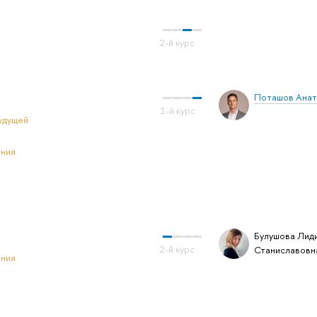
Поташов Анат
удущей
ения
Булушова Лид
Станиславовн
ения