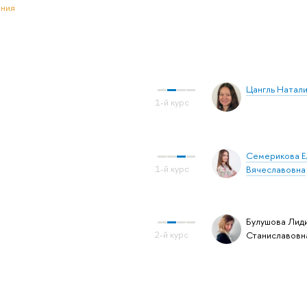
ения
Цангль Натали
Семерикова Е
Вячеславовна
Булушова Лид
Станиславовн