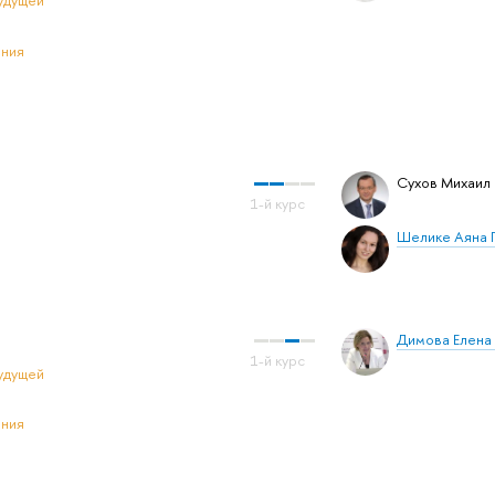
удущей
ения
Сухов Михаил
Шелике Аяна 
Димова Елена
удущей
ения