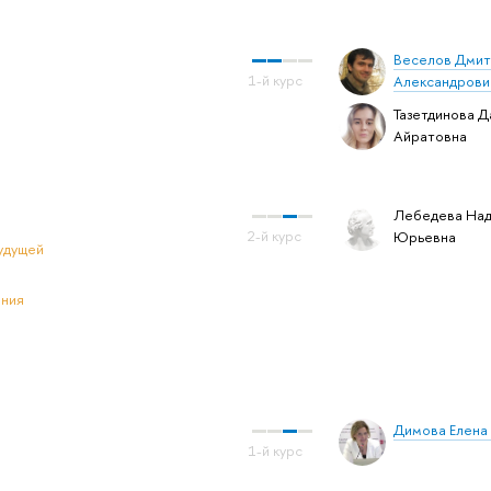
Веселов Дмит
Александрови
Тазетдинова Д
Айратовна
Лебедева На
Юрьевна
удущей
ения
Димова Елена