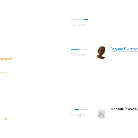
Родина Викто
удущей
ения
Авалян Хачат
ения