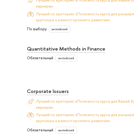
Лучший по критерию «Полезность курса для Вашей б
карьеры»
Лучший по критерию «Полезность курса для расшир
кругозора и разностороннего развития»
По выбору
английский
Quantitative Methods in Finance
Обязательный
английский
Corporate Issuers
Лучший по критерию «Полезность курса для Вашей б
карьеры»
Лучший по критерию «Полезность курса для расшир
кругозора и разностороннего развития»
Обязательный
английский