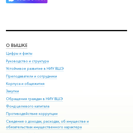
О ВЫШКЕ
ОБ
Цифры и факты
Ли
Руководство и структура
Дов
Устойчивое развитие в НИУ ВШЭ
Ол
Преподаватели и сотрудники
При
Корпуса и общежития
Вы
Закупки
При
Обращения граждан в НИУ ВШЭ
Ас
Фонд целевого капитала
До
Противодействие коррупции
Цен
Сведения о доходах, расходах, об имуществе и
Би
обязательствах имущественного характера
Об