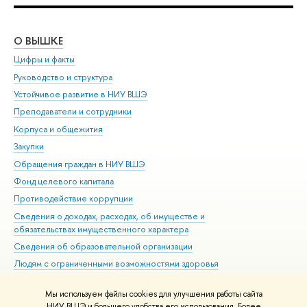
О ВЫШКЕ
ОБ
Цифры и факты
Ли
Руководство и структура
Дов
Устойчивое развитие в НИУ ВШЭ
Ол
Преподаватели и сотрудники
При
Корпуса и общежития
Вы
Закупки
При
Обращения граждан в НИУ ВШЭ
Ас
Фонд целевого капитала
До
Противодействие коррупции
Цен
Сведения о доходах, расходах, об имуществе и
Би
обязательствах имущественного характера
Об
Сведения об образовательной организации
Обр
Людям с ограниченными возможностями здоровья
Единая платежная страница
Мы используем файлы cookies для улучшения работы сайта
Работа в Вышке
НИУ ВШЭ и большего удобства его использования. Более