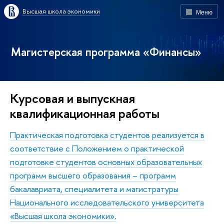
Высшая школа экономики
Меню
Магистерская программа «Финансы»
Курсовая и выпускная
квалификационная работы
Практическая подготовка студентов реализуется в
соответствие с
Положением о практической
подготовке студентов основных образовательных
программ высшего образования – программ
бакалавриата, специалитета и магистратуры
Национального исследовательского университета
«Высшая школа экономики»
.