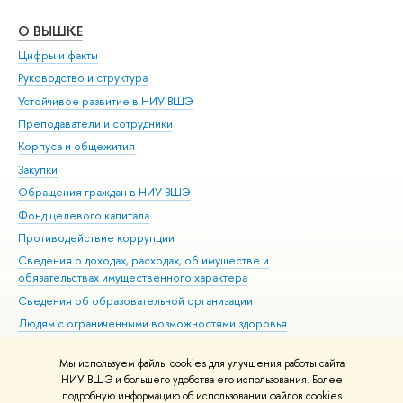
О ВЫШКЕ
ОБ
Цифры и факты
Ли
Руководство и структура
Дов
Устойчивое развитие в НИУ ВШЭ
Ол
Преподаватели и сотрудники
При
Корпуса и общежития
Вы
Закупки
При
Обращения граждан в НИУ ВШЭ
Ас
Фонд целевого капитала
До
Противодействие коррупции
Цен
Сведения о доходах, расходах, об имуществе и
Би
обязательствах имущественного характера
Об
Сведения об образовательной организации
Обр
Людям с ограниченными возможностями здоровья
Единая платежная страница
Мы используем файлы cookies для улучшения работы сайта
Работа в Вышке
НИУ ВШЭ и большего удобства его использования. Более
подробную информацию об использовании файлов cookies