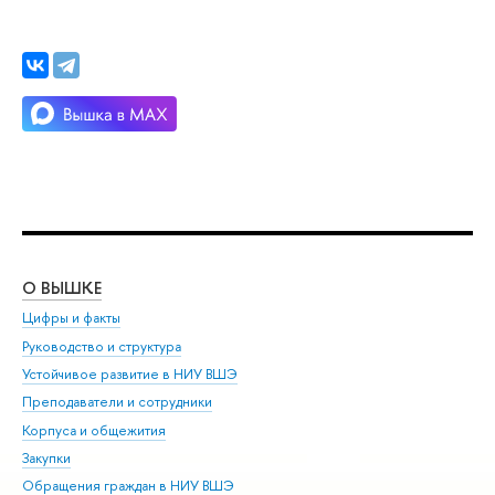
О ВЫШКЕ
ОБ
Цифры и факты
Ли
Руководство и структура
Дов
Устойчивое развитие в НИУ ВШЭ
Ол
Преподаватели и сотрудники
При
Корпуса и общежития
Вы
Закупки
При
Обращения граждан в НИУ ВШЭ
Ас