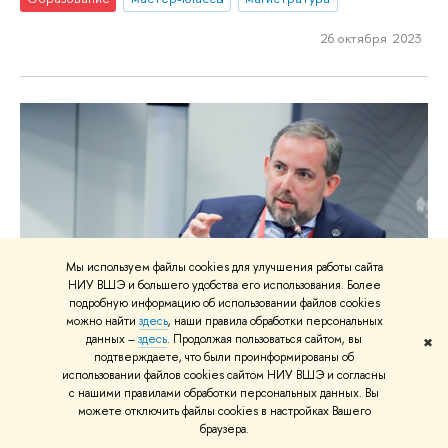
26 октября 2023
Мы используем файлы cookies для улучшения работы сайта
НИУ ВШЭ и большего удобства его использования. Более
подробную информацию об использовании файлов cookies
можно найти
здесь
, наши правила обработки персональных
данных –
здесь
. Продолжая пользоваться сайтом, вы
✖
подтверждаете, что были проинформированы об
использовании файлов cookies сайтом НИУ ВШЭ и согласны
Коммерческие магистратуры
с нашими правилами обработки персональных данных. Вы
можете отключить файлы cookies в настройках Вашего
позволяют собирать фантастические
браузера.