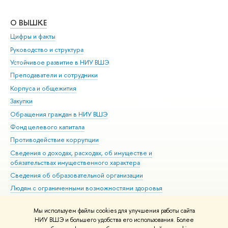
О ВЫШКЕ
ОБ
Цифры и факты
Ли
Руководство и структура
Дов
Устойчивое развитие в НИУ ВШЭ
Ол
Преподаватели и сотрудники
При
Корпуса и общежития
Вы
Закупки
При
Обращения граждан в НИУ ВШЭ
Ас
Фонд целевого капитала
До
Противодействие коррупции
Цен
Сведения о доходах, расходах, об имуществе и
Би
обязательствах имущественного характера
Об
Сведения об образовательной организации
Обр
Людям с ограниченными возможностями здоровья
Единая платежная страница
Мы используем файлы cookies для улучшения работы сайта
Работа в Вышке
НИУ ВШЭ и большего удобства его использования. Более