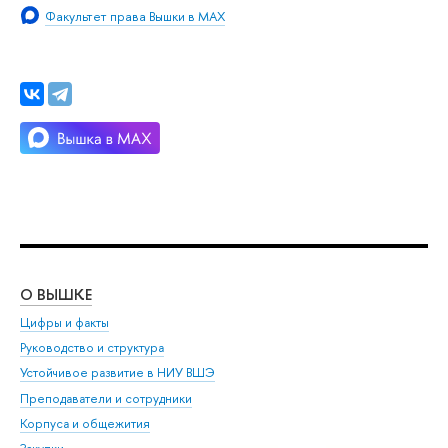
Факультет права Вышки в MAX
О ВЫШКЕ
ОБ
Цифры и факты
Ли
Руководство и структура
Дов
Устойчивое развитие в НИУ ВШЭ
Ол
Преподаватели и сотрудники
При
Корпуса и общежития
Вы