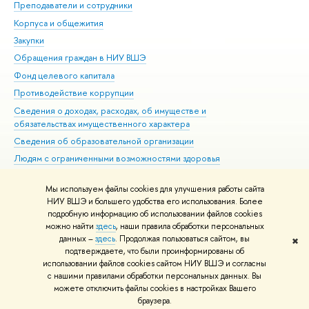
Преподаватели и сотрудники
При
Корпуса и общежития
Вы
Закупки
При
Обращения граждан в НИУ ВШЭ
Ас
Фонд целевого капитала
До
Противодействие коррупции
Цен
Сведения о доходах, расходах, об имуществе и
Би
обязательствах имущественного характера
Об
Сведения об образовательной организации
Обр
Людям с ограниченными возможностями здоровья
Единая платежная страница
Мы используем файлы cookies для улучшения работы сайта
Работа в Вышке
НИУ ВШЭ и большего удобства его использования. Более
подробную информацию об использовании файлов cookies
можно найти
здесь
, наши правила обработки персональных
данных –
здесь
. Продолжая пользоваться сайтом, вы
✖
Редактору
подтверждаете, что были проинформированы об
© НИУ ВШЭ 1993–2026
Адреса и контакты
Условия использования
использовании файлов cookies сайтом НИУ ВШЭ и согласны
с нашими правилами обработки персональных данных. Вы
материалов
Политика конфиденциальности
Карта сайта
можете отключить файлы cookies в настройках Вашего
Шрифты HSE Sans и HSE Slab разработаны в
Школе дизайна НИУ ВШЭ
браузера.