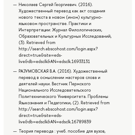
Николаев Сергей Георгиевич. (2016).
Художественный перевод как акт создания
нового текста в новом (ином) культурно-
языковом пространстве. Практики и
Интерпретации: Журнал Филологических,
Образовательных и Культурных Исследований,
(3). Retrieved from
http://search.ebscohost.com/login.aspx?
direct=true&site=eds-
live&db=edsclk&AN=edsclk.16933131
РАЗУМОВСКАЯ В.А. (2016). Художественный
перевод в осмыслении мастеров слова и
деятелей науки. Вестник Пермского
Национального Исследовательского
Политехнического Университета. Проблемы
Языкознания и Педагогики, (2). Retrieved from
http://search.ebscohost.com/login.aspx?
direct=true&site=eds-
live&db=edsclk&AN=edsclk.16789839
Теория перевода : учеб. пособие для вузов,