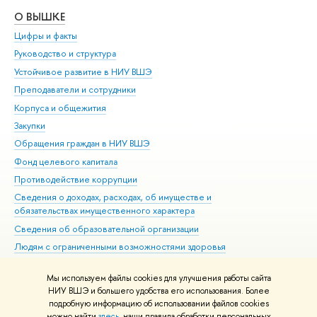
О ВЫШКЕ
ОБ
Цифры и факты
Ли
Руководство и структура
Дов
Устойчивое развитие в НИУ ВШЭ
Ол
Преподаватели и сотрудники
При
Корпуса и общежития
Вы
Закупки
При
Обращения граждан в НИУ ВШЭ
Ас
Фонд целевого капитала
До
Противодействие коррупции
Цен
Сведения о доходах, расходах, об имуществе и
Би
обязательствах имущественного характера
Об
Сведения об образовательной организации
Обр
Людям с ограниченными возможностями здоровья
Единая платежная страница
Мы используем файлы cookies для улучшения работы сайта
Работа в Вышке
НИУ ВШЭ и большего удобства его использования. Более
подробную информацию об использовании файлов cookies
можно найти
здесь
, наши правила обработки персональных