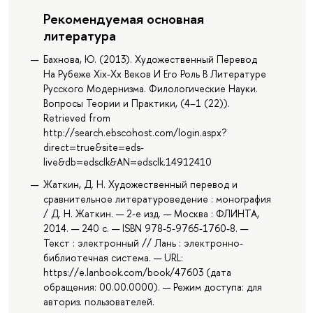
Рекомендуемая основная
литература
Бахнова, Ю. (2013). Художественный Перевод
На Рубеже Xix-Xx Веков И Его Роль В Литературе
Русского Модернизма. Филологические Науки.
Вопросы Теории и Практики, (4–1 (22)).
Retrieved from
http://search.ebscohost.com/login.aspx?
direct=true&site=eds-
live&db=edsclk&AN=edsclk.14912410
Жаткин, Д. Н. Художественный перевод и
сравнительное литературоведение : монография
/ Д. Н. Жаткин. — 2-е изд. — Москва : ФЛИНТА,
2014. — 240 с. — ISBN 978-5-9765-1760-8. —
Текст : электронный // Лань : электронно-
библиотечная система. — URL:
https://e.lanbook.com/book/47603 (дата
обращения: 00.00.0000). — Режим доступа: для
авториз. пользователей.