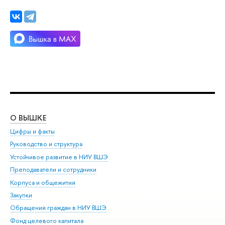
О ВЫШКЕ
ОБ
Цифры и факты
Ли
Руководство и структура
Дов
Устойчивое развитие в НИУ ВШЭ
Ол
Преподаватели и сотрудники
При
Корпуса и общежития
Вы
Закупки
При
Обращения граждан в НИУ ВШЭ
Ас
Фонд целевого капитала
До