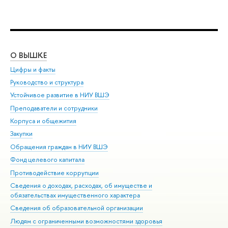
О ВЫШКЕ
ОБ
Цифры и факты
Ли
Руководство и структура
Дов
Устойчивое развитие в НИУ ВШЭ
Ол
Преподаватели и сотрудники
При
Корпуса и общежития
Вы
Закупки
При
Обращения граждан в НИУ ВШЭ
Ас
Фонд целевого капитала
До
Противодействие коррупции
Цен
Сведения о доходах, расходах, об имуществе и
Би
обязательствах имущественного характера
Об
Сведения об образовательной организации
Обр
Людям с ограниченными возможностями здоровья