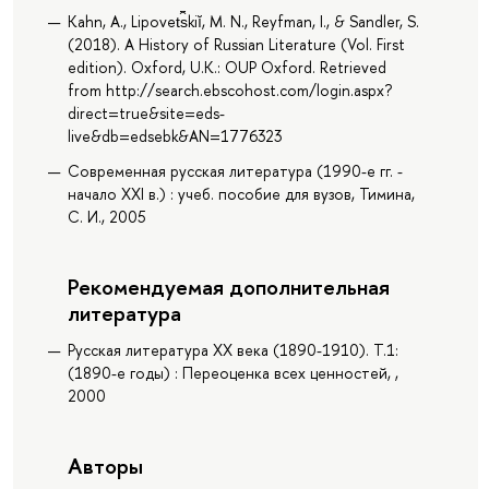
Kahn, A., Lipovet︠s︡kiĭ, M. N., Reyfman, I., & Sandler, S.
(2018). A History of Russian Literature (Vol. First
edition). Oxford, U.K.: OUP Oxford. Retrieved
from http://search.ebscohost.com/login.aspx?
direct=true&site=eds-
live&db=edsebk&AN=1776323
Современная русская литература (1990-е гг. -
начало XXI в.) : учеб. пособие для вузов, Тимина,
С. И., 2005
Рекомендуемая дополнительная
литература
Русская литература XX века (1890-1910). Т.1:
(1890-е годы) : Переоценка всех ценностей, ,
2000
Авторы