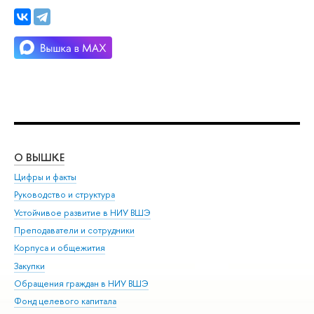
О ВЫШКЕ
ОБ
Цифры и факты
Ли
Руководство и структура
Дов
Устойчивое развитие в НИУ ВШЭ
Ол
Преподаватели и сотрудники
При
Корпуса и общежития
ыш
Закупки
При
Обращения граждан в НИУ ВШЭ
Ас
Фонд целевого капитала
До