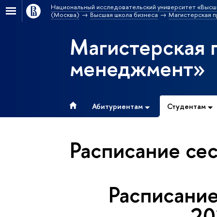
Национальный исследовательский университет «Высш
(Москва)
Высшая школа бизнеса
Магистерская п
Магистерская 
менеджмент»
Абитуриентам
Студентам
Расписание се
Расписание
20