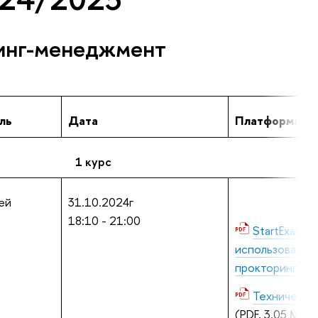
инг-менеджмент
ль
Дата
Платформа
1 курс
ей
31.10.2024г
18:10 - 21:00
StartExam с
использование
прокторинга
(P
Техническа
(PDF, 3,05 Мб)