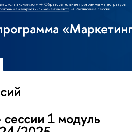
ая школа экономики»
Образовательные программы магистратуры
рограмма «Маркетинг - менеджмент»
Расписание сессий
программа «Маркетинг
ссий
 сессии 1 модуль
24/2025