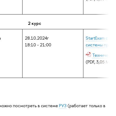
2 курс
а
28.10.2024г
StartExam с ис
18:10 - 21:00
системы прокт
Техническа
(PDF, 3,05 Мб)
 можно посмотреть в системе
РУЗ
(работает только в