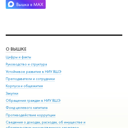
О ВЫШКЕ
ОБ
Цифры и факты
Ли
Руководство и структура
Дов
Устойчивое развитие в НИУ ВШЭ
Ол
Преподаватели и сотрудники
При
Корпуса и общежития
Вы
Закупки
При
Обращения граждан в НИУ ВШЭ
Ас
Фонд целевого капитала
До
Противодействие коррупции
Цен
Сведения о доходах, расходах, об имуществе и
Би
обязательствах имущественного характера