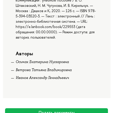
коммуникаций : учебное пособие / В. О.
Шпаковский, Н. М. Чугунова, И. В. Кирильчук. —
Москва : Дашков и К, 2020. — 126 с. — ISBN 978-
5-394-03520-3. — Текст : электронный // Лань :
электронно-библиотечная система. — URL:
https://e.lanbook.com/book/229553 (дата
обращения: 00.00.0000). — Режим доступа: для
авториз. пользователей.
Авторы
Осьмак Екатерина Нугзаровна
Ветрова Татьяна Владимировна
Иванов Александр Геннадьевич
Подать документы