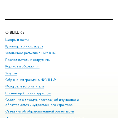
О ВЫШКЕ
ОБ
Цифры и факты
Ли
Руководство и структура
Дов
Устойчивое развитие в НИУ ВШЭ
Ол
Преподаватели и сотрудники
При
Корпуса и общежития
Вы
Закупки
При
Обращения граждан в НИУ ВШЭ
Ас
Фонд целевого капитала
До
Противодействие коррупции
Цен
Сведения о доходах, расходах, об имуществе и
Би
обязательствах имущественного характера
Об
Сведения об образовательной организации
Обр