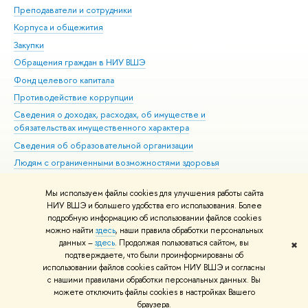
Преподаватели и сотрудники
При
Корпуса и общежития
Вы
Закупки
При
Обращения граждан в НИУ ВШЭ
Ас
Фонд целевого капитала
До
Противодействие коррупции
Цен
Сведения о доходах, расходах, об имуществе и
Би
обязательствах имущественного характера
Об
Сведения об образовательной организации
Обр
Людям с ограниченными возможностями здоровья
Единая платежная страница
Мы используем файлы cookies для улучшения работы сайта
Работа в Вышке
НИУ ВШЭ и большего удобства его использования. Более
подробную информацию об использовании файлов cookies
можно найти
здесь
, наши правила обработки персональных
данных –
здесь
. Продолжая пользоваться сайтом, вы
✖
Редактору
подтверждаете, что были проинформированы об
© НИУ ВШЭ 1993–2026
Адреса и контакты
Условия использования
использовании файлов cookies сайтом НИУ ВШЭ и согласны
с нашими правилами обработки персональных данных. Вы
материалов
Политика конфиденциальности
Карта сайта
можете отключить файлы cookies в настройках Вашего
Шрифты HSE Sans и HSE Slab разработаны в
Школе дизайна НИУ ВШЭ
браузера.