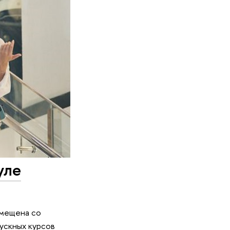
уле
вмещена со
ускных курсов