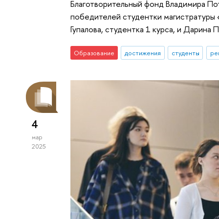
Благотворительный фонд Владимира По
победителей студентки магистратуры 
Гупалова, студентка 1 курса, и Дарина 
Образование
достижения
студенты
ре
4
мар
2025