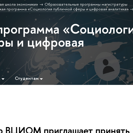
ая школа экономики»
Образовательные программы магистратуры
кая программа «Социология публичной сферы и цифровая аналитика»
программа «Социолог
ры и цифровая
м
Студентам
р ВЦИОМ приглашает принять