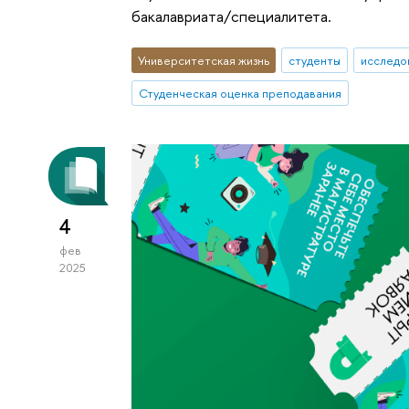
бакалавриата/специалитета.
Университетская жизнь
студенты
исследо
Студенческая оценка преподавания
4
фев
2025