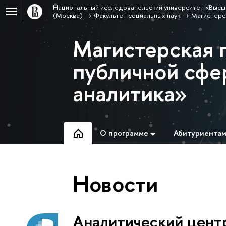
Национальный исследовательский университет «Высш
(Москва)
Факультет социальных наук
Магистерс
Магистерская 
публичной сфе
аналитика»
О программе
Абитуриента
Новости
Аналитический цент