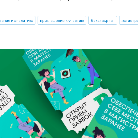
вания и аналитика
приглашение к участию
бакалавриат
магистр