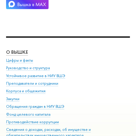
О ВЫШКЕ
ОБ
Цифры и факты
Ли
Руководство и структура
Дов
Устойчивое развитие в НИУ ВШЭ
Ол
Преподаватели и сотрудники
При
Корпуса и общежития
Вы
Закупки
При
Обращения граждан в НИУ ВШЭ
Ас
Фонд целевого капитала
До
Противодействие коррупции
Цен
Сведения о доходах, расходах, об имуществе и
Би
обязательствах имущественного характера