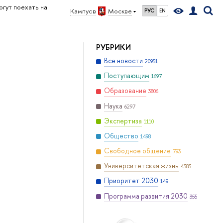
гут поехать на
Кампус в
Москве
РУС
EN
РУБРИКИ
Все новости
20951
Поступающим
1697
Образование
3806
Наука
6297
Экспертиза
1110
Общество
1498
Свободное общение
793
Университетская жизнь
4383
Приоритет 2030
149
Программа развития 2030
355