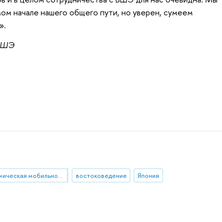
мом начале нашего общего пути, но уверен, сумеем
».
 ВШЭ
академическая мобильность
востоковедение
Япония