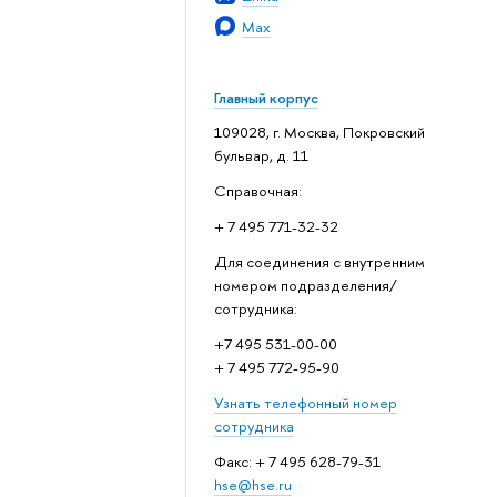
Max
Главный корпус
109028, г. Москва, Покровский
бульвар, д. 11
Справочная:
+ 7 495 771-32-32
Для соединения с внутренним
номером подразделения/
сотрудника:
+7 495 531-00-00
+ 7 495 772-95-90
Узнать телефонный номер
сотрудника
Факс: + 7 495 628-79-31
hse@hse.ru