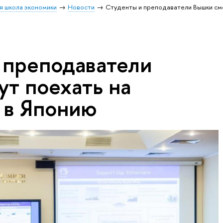
я школа экономики
Новости
Студенты и преподаватели Вышки смо
 преподаватели
ут поехать на
 в Японию