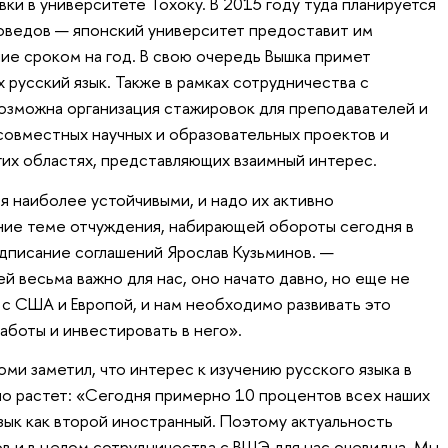
ки в университете Тохоку. В 2015 году туда планируется
оведов — японский университет предоставит им
е сроком на год. В свою очередь Вышка примет
 русский язык. Также в рамках сотрудничества с
озможна организация стажировок для преподавателей и
совместных научных и образовательных проектов и
гих областях, представляющих взаимный интерес.
я наиболее устойчивыми, и надо их активно
ние теме отчуждения, набирающей обороты сегодня в
дписание соглашений Ярослав Кузьминов. —
 весьма важно для нас, оно начато давно, но еще не
 с США и Европой, и нам необходимо развивать это
боты и инвестировать в него».
ми заметил, что интерес к изучению русского языка в
о растет: «Сегодня примерно 10 процентов всех наших
зык как второй иностранный. Поэтому актуальность
в и в целом сотрудничества с ВШЭ для нас очевидна. Мы