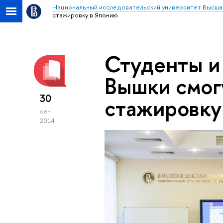
Национальный исследовательский университет Высша
стажировку в Японию
Студенты и
Вышки смог
30
стажировку
сен
2014