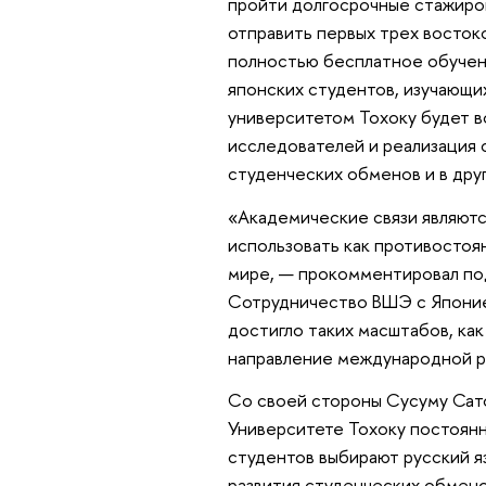
пройти долгосрочные стажиров
отправить первых трех восток
полностью бесплатное обучени
японских студентов, изучающих
университетом Тохоку будет в
исследователей и реализация 
студенческих обменов и в дру
«Академические связи являютс
использовать как противостоя
мире, — прокомментировал по
Сотрудничество ВШЭ с Японией
достигло таких масштабов, как
направление международной ра
Со своей стороны Сусуму Сато
Университете Тохоку постоянн
студентов выбирают русский я
развития студенческих обмено