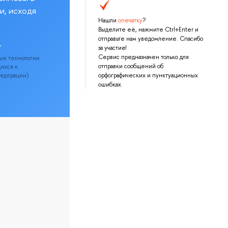
и, исходя
Нашли
опечатку
?
Выделите её, нажмите Ctrl+Enter и
отправьте нам уведомление. Спасибо
.
за участие!
Сервис предназначен только для
ые технологии
отправки сообщений об
щихся к
Федерации).
орфографических и пунктуационных
ошибках.