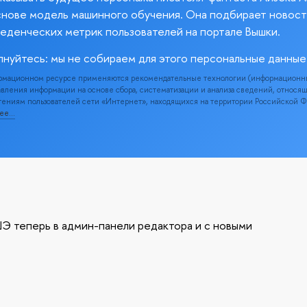
снове модель машинного обучения. Она подбирает новост
веденческих метрик пользователей на портале Вышки.
лнуйтесь: мы не собираем для этого персональные данные
рмационном ресурсе применяются рекомендательные технологии (информационн
вления информации на основе сбора, систематизации и анализа сведений, относя
ениям пользователей сети «Интернет», находящихся на территории Российской 
нее…
Э теперь в админ-панели редактора и с новыми