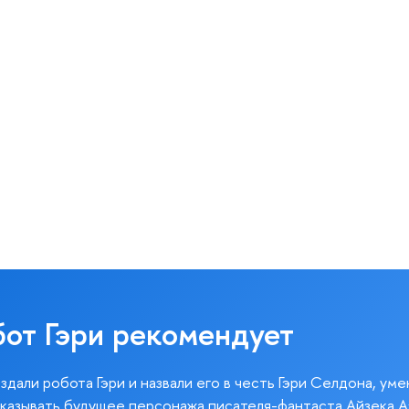
бот Гэри рекомендует
здали робота Гэри и назвали его в честь Гэри Селдона, ум
казывать будущее персонажа писателя-фантаста Айзека А