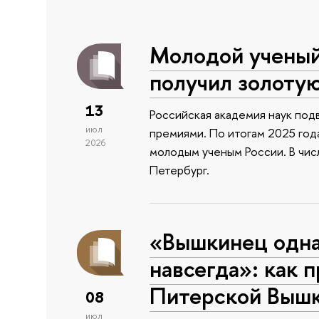
Молодой учены
получил золоту
13
Российская академия наук подв
июл
премиями. По итогам 2025 года
2026
молодым ученым России. В чи
Петербург.
«Вышкинец одн
навсегда»: как 
Питерской Выш
08
июл