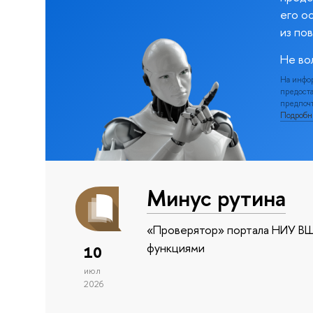
его о
из по
Не во
На инфо
предоста
предпочт
Подроб
Минус рутина
«Проверятор» портала НИУ ВШ
функциями
10
июл
2026