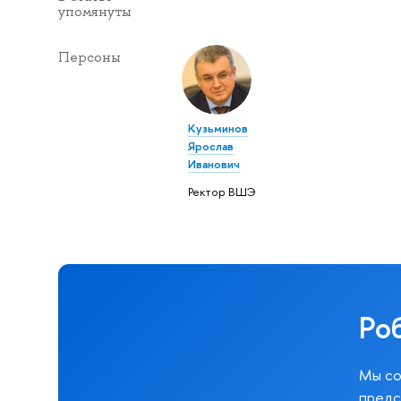
упомянуты
Персоны
Кузьминов
Ярослав
Иванович
Ректор ВШЭ
Ро
Мы со
предс