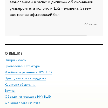
зачислением в запас и дипломы об окончании
университета получили 132 человека. Затем
состоялся офицерский бал.
27 июля
О ВЫШКЕ
ОБ
Цифры и факты
Ли
Руководство и структура
Дов
Устойчивое развитие в НИУ ВШЭ
Ол
Преподаватели и сотрудники
При
Корпуса и общежития
Вы
Закупки
При
Обращения граждан в НИУ ВШЭ
Ас
Фонд целевого капитала
До