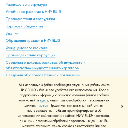
Руководство и структура
Дов
Устойчивое развитие в НИУ ВШЭ
Ол
Преподаватели и сотрудники
При
Корпуса и общежития
Вы
Закупки
При
Обращения граждан в НИУ ВШЭ
Ас
Фонд целевого капитала
До
Противодействие коррупции
Цен
Сведения о доходах, расходах, об имуществе и
Би
обязательствах имущественного характера
Об
Сведения об образовательной организации
Обр
Людям с ограниченными возможностями здоровья
Мы используем файлы cookies для улучшения работы сайта
Единая платежная страница
НИУ ВШЭ и большего удобства его использования. Более
подробную информацию об использовании файлов cookies
Работа в Вышке
можно найти
здесь
, наши правила обработки персональных
данных –
здесь
. Продолжая пользоваться сайтом, вы
✖
Редактору
подтверждаете, что были проинформированы об
© НИУ ВШЭ 1993–2026
Адреса и контакты
Условия использования
использовании файлов cookies сайтом НИУ ВШЭ и согласны
с нашими правилами обработки персональных данных. Вы
материалов
Политика конфиденциальности
Карта сайта
можете отключить файлы cookies в настройках Вашего
Шрифты HSE Sans и HSE Slab разработаны в
Школе дизайна НИУ ВШЭ