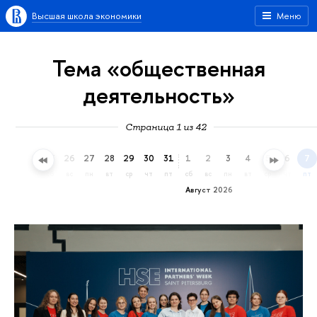
Высшая школа экономики
Меню
Тема «общественная
деятельность»
Страница 1 из 42
23
24
25
26
27
28
29
30
31
1
2
3
4
5
6
7
чт
пт
сб
вс
пн
вт
ср
чт
пт
сб
вс
пн
вт
ср
чт
пт
Август 2026