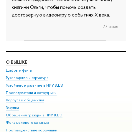
княгини Ольги, чтобы помочь создать
достоверную видеоигру о событиях X века.
27 июля
О ВЫШКЕ
ОБ
Цифры и факты
Ли
Руководство и структура
Дов
Устойчивое развитие в НИУ ВШЭ
Ол
Преподаватели и сотрудники
При
Корпуса и общежития
Вы
Закупки
При
Обращения граждан в НИУ ВШЭ
Ас
Фонд целевого капитала
До
Противодействие коррупции
Цен