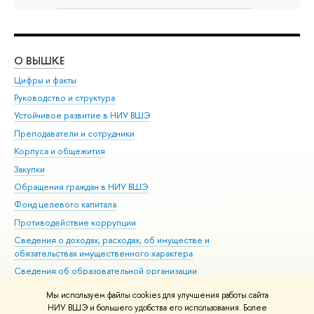
О ВЫШКЕ
ОБ
Цифры и факты
Ли
Руководство и структура
Дов
Устойчивое развитие в НИУ ВШЭ
Ол
Преподаватели и сотрудники
При
Корпуса и общежития
Вы
Закупки
При
Обращения граждан в НИУ ВШЭ
Ас
Фонд целевого капитала
До
Противодействие коррупции
Цен
Сведения о доходах, расходах, об имуществе и
Би
обязательствах имущественного характера
Об
Сведения об образовательной организации
Обр
Людям с ограниченными возможностями здоровья
Мы используем файлы cookies для улучшения работы сайта
Единая платежная страница
НИУ ВШЭ и большего удобства его использования. Более