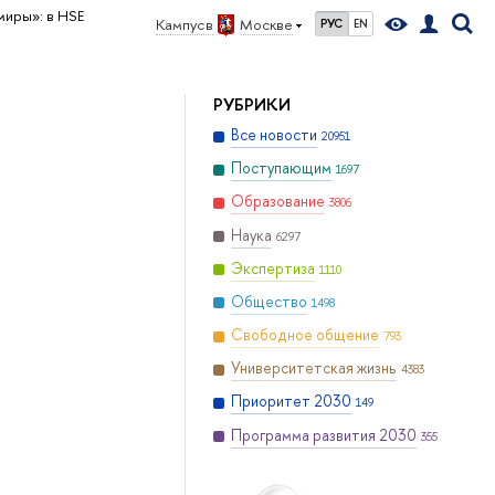
миры»: в HSE
Кампус в
Москве
РУС
EN
РУБРИКИ
Все новости
20951
Поступающим
1697
Образование
3806
Наука
6297
Экспертиза
1110
Общество
1498
Свободное общение
793
Университетская жизнь
4383
Приоритет 2030
149
Программа развития 2030
355