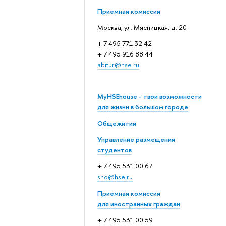
Приемная комиссия
Москва, ул. Мясницкая, д. 20
+ 7 495 771 32 42
+ 7 495 916 88 44
abitur@hse.ru
MyHSEhouse - твои возможности
для жизни в большом городе
Общежития
Управление размещения
студентов
+ 7 495 531 00 67
sho@hse.ru
Приемная комиссия
для иностранных граждан
+ 7 495 531 00 59