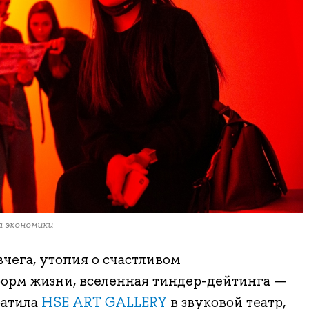
а экономики
чега, утопия о счастливом
форм жизни, вселенная тиндер-дейтинга —
ратила
HSE ART GALLERY
в звуковой театр,