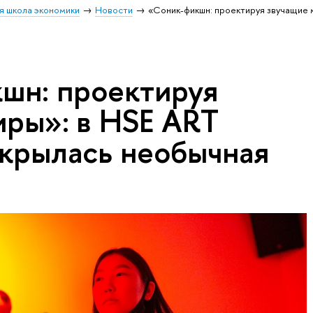
я школа экономики
Новости
«Соник-фикшн: проектируя звучащие 
шн: проектируя
иры»: в HSE ART
крылась необычная