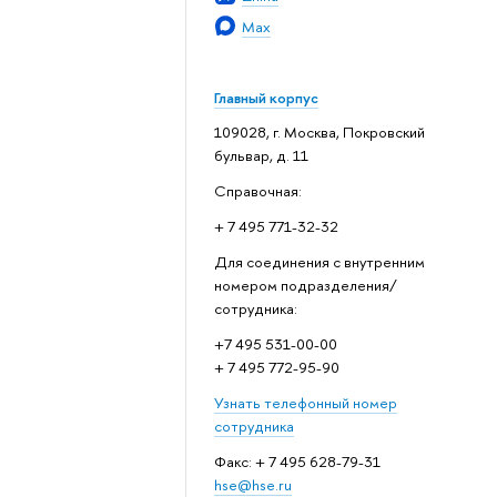
Max
Главный корпус
109028, г. Москва, Покровский
бульвар, д. 11
Справочная:
+ 7 495 771-32-32
Для соединения с внутренним
номером подразделения/
сотрудника:
+7 495 531-00-00
+ 7 495 772-95-90
Узнать телефонный номер
сотрудника
Факс: + 7 495 628-79-31
hse@hse.ru