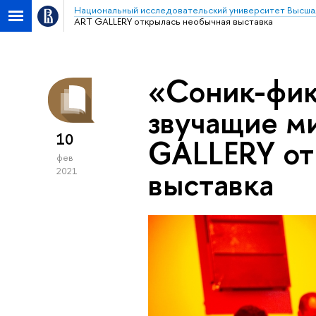
Национальный исследовательский университет Высша
ART GALLERY открылась необычная выставка
«Соник-фик
звучащие м
10
GALLERY от
фев
выставка
2021