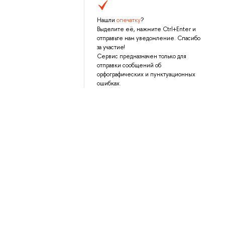
Нашли
опечатку
?
Выделите её, нажмите Ctrl+Enter и
отправьте нам уведомление. Спасибо
за участие!
Сервис предназначен только для
отправки сообщений об
орфографических и пунктуационных
ошибках.