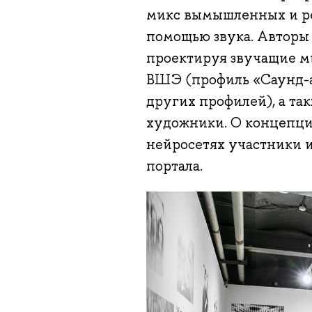
микс вымышленных и ре
помощью звука. Авторы
проектируя звучащие 
ВШЭ (профиль «Саунд-а
других профилей), а та
художники. О концепции
нейросетях участники и
портала.