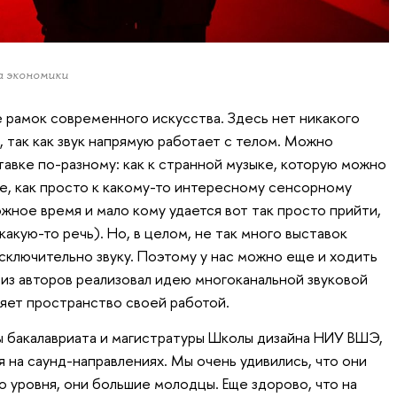
а экономики
е рамок современного искусства. Здесь нет никакого
 так как звук напрямую работает с телом. Можно
тавке по-разному: как к странной музыке, которую можно
е, как просто к какому-то интересному сенсорному
ожное время и мало кому удается вот так просто прийти,
какую-то речь). Но, в целом, не так много выставок
сключительно звуку. Поэтому у нас можно еще и ходить
й из авторов реализовал идею многоканальной звуковой
няет пространство своей работой.
ы бакалавриата и магистратуры Школы дизайна НИУ ВШЭ,
ся на саунд-направлениях. Мы очень удивились, что они
о уровня, они большие молодцы. Еще здорово, что на