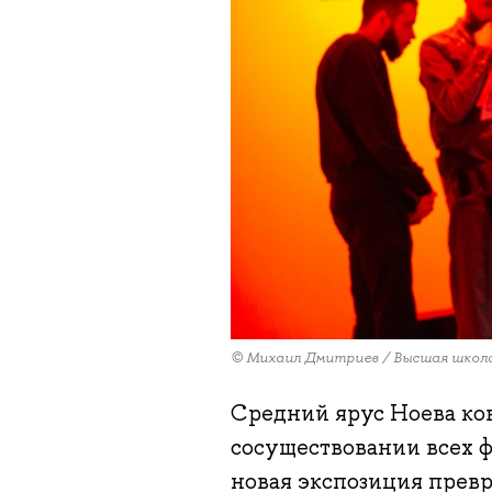
© Михаил Дмитриев / Высшая школ
Средний ярус Ноева ков
сосуществовании всех 
новая экспозиция прев