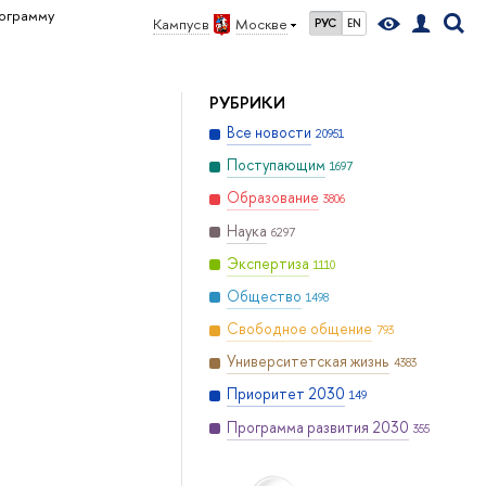
ограмму
Кампус в
Москве
РУС
EN
РУБРИКИ
Все новости
20951
Поступающим
1697
Образование
3806
Наука
6297
Экспертиза
1110
Общество
1498
Свободное общение
793
Университетская жизнь
4383
Приоритет 2030
149
Программа развития 2030
355