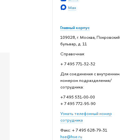
Max
Главный корпус
109028, г. Москва, Покровский
бульвар, д. 11
Справочная:
+ 7 495 771-32-32
Для соединения с внутренним
номером подразделения/
сотрудника:
+7 495 531-00-00
+ 7 495 772-95-90
Узнать телефонный номер
сотрудника
Факс: + 7 495 628-79-31
hse@hse.ru