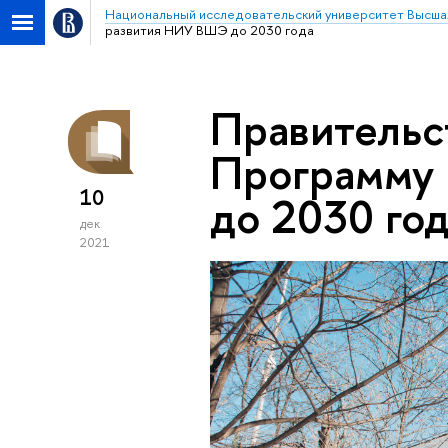
Национальный исследовательский университет Высша
развития НИУ ВШЭ до 2030 года
Правительс
Программу
10
до 2030 го
дек
2021