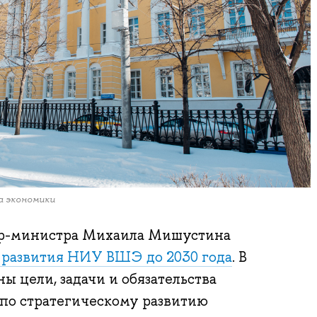
а экономики
р-министра Михаила Мишустина
развития НИУ ВШЭ до 2030 года
. В
ы цели, задачи и обязательства
 по стратегическому развитию