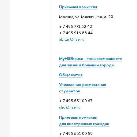
Приемная комиссия
Москва, ул. Мясницкая, д. 20
+ 7 495 771 32 42
+ 7 495 916 88 44
abitur@hse.ru
MyHSEhouse - твои возможности
для жизни в большом городе
Общежития
Управление размещения
студентов
+ 7 495 531 00 67
sho@hse.ru
Приемная комиссия
для иностранных граждан
+ 7 495 531 00 59