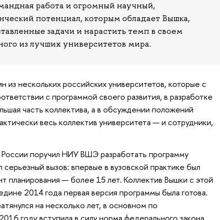
омандная работа и огромный научный,
нческий потенциал, которым обладает Вышка,
тавленные задачи и нарастить темп в своем
ого из лучших университетов мира.
н из нескольких российских университетов, которые с
оответствии с программой своего развития, в разработке
льшая часть коллектива, а в обсуждении положений
актически весь коллектив университета — и сотрудники,
т России поручил НИУ ВШЭ разработать программу
л серьезный вызов: впервые в вузовской практике был
т планирования — более 15 лет. Коллектив Вышки с этой
редине 2014 года первая версия программы была готова.
атянулся на несколько лет, в основном по
2016 году вступила в силу норма федерального закона