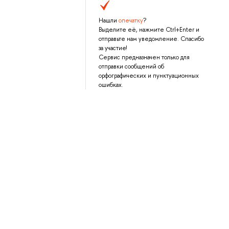
Нашли
опечатку
?
Выделите её, нажмите Ctrl+Enter и
отправьте нам уведомление. Спасибо
за участие!
Сервис предназначен только для
отправки сообщений об
орфографических и пунктуационных
ошибках.