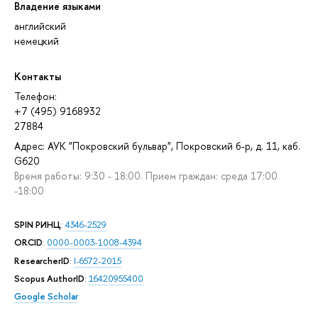
Владение языками
английский
немецкий
Контакты
Телефон:
+7 (495) 9168932
27884
Адрес: АУК "Покровский бульвар", Покровский б-р, д. 11, каб.
G620
Время работы: 9:30 - 18:00. Прием граждан: среда 17:00
-18:00
SPIN РИНЦ
:
4346-2529
ORCID
:
0000-0003-1008-4394
ResearcherID
:
I-6572-2015
Scopus AuthorID
:
16420955400
Google Scholar