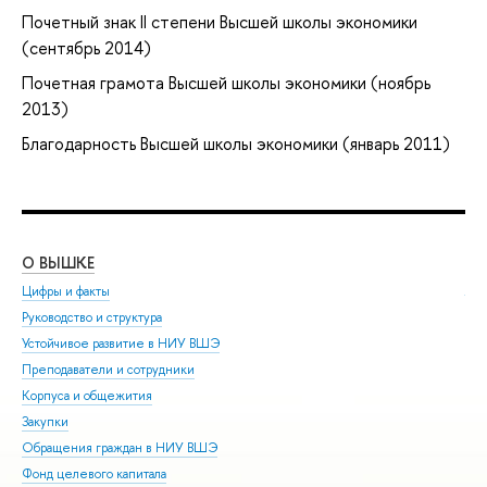
Почетный знак II степени Высшей школы экономики
(сентябрь 2014)
Почетная грамота Высшей школы экономики (ноябрь
2013)
Благодарность Высшей школы экономики (январь 2011)
О ВЫШКЕ
ОБ
Цифры и факты
Ли
Руководство и структура
Дов
Устойчивое развитие в НИУ ВШЭ
Ол
Преподаватели и сотрудники
При
Корпуса и общежития
Вы
Закупки
При
Обращения граждан в НИУ ВШЭ
Асп
Фонд целевого капитала
Доп