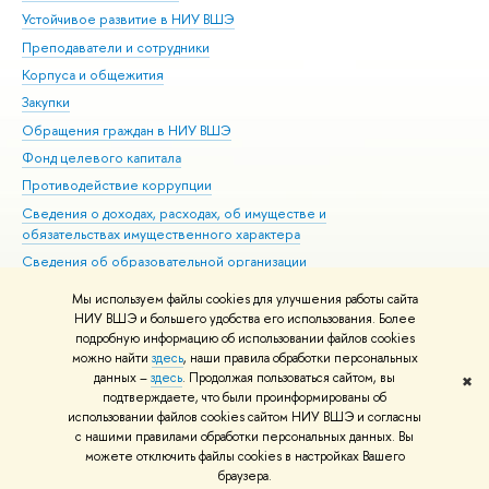
Устойчивое развитие в НИУ ВШЭ
Ол
Преподаватели и сотрудники
При
Корпуса и общежития
Вы
Закупки
При
Обращения граждан в НИУ ВШЭ
Ас
Фонд целевого капитала
До
Противодействие коррупции
Цен
Сведения о доходах, расходах, об имуществе и
Би
обязательствах имущественного характера
Об
Сведения об образовательной организации
Обр
Людям с ограниченными возможностями здоровья
Мы используем файлы cookies для улучшения работы сайта
Единая платежная страница
НИУ ВШЭ и большего удобства его использования. Более
подробную информацию об использовании файлов cookies
Работа в Вышке
можно найти
здесь
, наши правила обработки персональных
данных –
здесь
. Продолжая пользоваться сайтом, вы
✖
Редактору
подтверждаете, что были проинформированы об
© НИУ ВШЭ 1993–2026
Адреса и контакты
Условия использования
использовании файлов cookies сайтом НИУ ВШЭ и согласны
с нашими правилами обработки персональных данных. Вы
материалов
Политика конфиденциальности
Карта сайта
можете отключить файлы cookies в настройках Вашего
Шрифты HSE Sans и HSE Slab разработаны в
Школе дизайна НИУ ВШЭ
браузера.