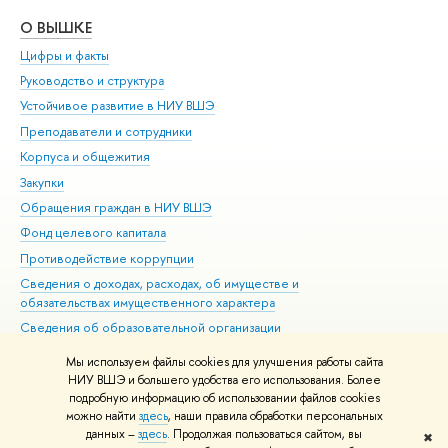
О ВЫШКЕ
ОБ
Цифры и факты
Ли
Руководство и структура
Дов
Устойчивое развитие в НИУ ВШЭ
Ол
Преподаватели и сотрудники
При
Корпуса и общежития
Вы
Закупки
При
Обращения граждан в НИУ ВШЭ
Ас
Фонд целевого капитала
До
Противодействие коррупции
Цен
Сведения о доходах, расходах, об имуществе и
Би
обязательствах имущественного характера
Об
Сведения об образовательной организации
Обр
Людям с ограниченными возможностями здоровья
Мы используем файлы cookies для улучшения работы сайта
Единая платежная страница
НИУ ВШЭ и большего удобства его использования. Более
подробную информацию об использовании файлов cookies
Работа в Вышке
можно найти
здесь
, наши правила обработки персональных
данных –
здесь
. Продолжая пользоваться сайтом, вы
✖