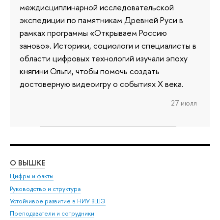
междисциплинарной исследовательской
экспедиции по памятникам Древней Руси в
рамках программы «Открываем Россию
заново». Историки, социологи и специалисты в
области цифровых технологий изучали эпоху
княгини Ольги, чтобы помочь создать
достоверную видеоигру о событиях X века.
27 июля
О ВЫШКЕ
ОБ
Цифры и факты
Ли
Руководство и структура
Дов
Устойчивое развитие в НИУ ВШЭ
Ол
Преподаватели и сотрудники
При