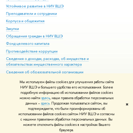
Устойчивое развитие в НИУ ВШЭ
Ол
Преподаватели и сотрудники
При
Корпуса и общежития
Вы
Закупки
При
Обращения граждан в НИУ ВШЭ
Ас
Фонд целевого капитала
До
Противодействие коррупции
Цен
Сведения о доходах, расходах, об имуществе и
Би
обязательствах имущественного характера
Об
Сведения об образовательной организации
Обр
Людям с ограниченными возможностями здоровья
Мы используем файлы cookies для улучшения работы сайта
Единая платежная страница
НИУ ВШЭ и большего удобства его использования. Более
подробную информацию об использовании файлов cookies
Работа в Вышке
можно найти
здесь
, наши правила обработки персональных
данных –
здесь
. Продолжая пользоваться сайтом, вы
✖
Редактору
подтверждаете, что были проинформированы об
© НИУ ВШЭ 1993–2026
Адреса и контакты
Условия использования
использовании файлов cookies сайтом НИУ ВШЭ и согласны
с нашими правилами обработки персональных данных. Вы
материалов
Политика конфиденциальности
Карта сайта
можете отключить файлы cookies в настройках Вашего
Шрифты HSE Sans и HSE Slab разработаны в
Школе дизайна НИУ ВШЭ
браузера.